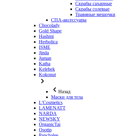
Скрабы сахарные
Скрабы солевые
Травяные мешочки
СПА-аксессуары
Chocolady
Gold Shape
Hashmi
Herbolica
ISME
Jinda
Juman
Katha
Kelebek
Kokonut
Назад
Маски для тела
L'Cosmetics
LAMENATT
NARDA
NEWSKY
OrganicTai
Osotip
Panchalee