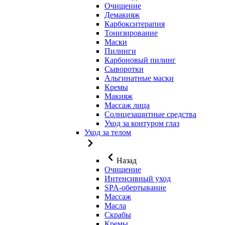
Очищение
Демакияж
Карбокситерапия
Тонизирование
Маски
Пилинги
Карбоновый пилинг
Сыворотки
Альгинатные маски
Кремы
Макияж
Массаж лица
Солнцезащитные средства
Уход за контуром глаз
Уход за телом
Назад
Очищение
Интенсивный уход
SPA-обертывание
Массаж
Масла
Скрабы
Кремы