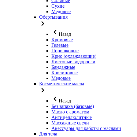
Соляные
Сухие
Медовые
Обертывания
Назад
Кремовые
Гелевые
Порошковые
Крио (охлаждающие)
Листовые водоросли
Бандажные
Каолиновые
Медовые
Косметические масла
Назад
Без запаха (базовые)
Масло с ароматом
Антицеллюлитные
Массажные свечи
Акессуары для работы с маслами
Для тела