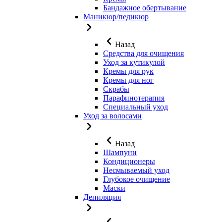
Бандажное обертывание
Маникюр/педикюр
Назад
Средства для очищения
Уход за кутикулой
Кремы для рук
Кремы для ног
Скрабы
Парафинотерапия
Специальный уход
Уход за волосами
Назад
Шампуни
Кондиционеры
Несмываемый уход
Глубокое очищение
Маски
Депиляция