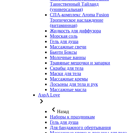
Таинственный Тайланд
(универсальная)
СПА-комплекс Aroma Fusion
Тропическое наслаждение
(витаминная)
Жидкость для диффузора
Морская соль
Гель для душа
Массажные свечи
Бьюти Боксы
Молочные ванны
Травяные мешочки и запарки
Скрабы для тела
Маски для тела
Массажные кремы
Лосьоны для тела и рук
Массажные масла
AspA Love
Назад
Наборы к праздникам
Гель для душа
Для бандажного обертывания
Массажные крема и лосьоны для тела