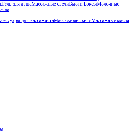
ь
Гель для душа
Массажные свечи
Бьюти Боксы
Молочные
асла
сессуары для массажиста
Массажные свечи
Массажные масла
ры