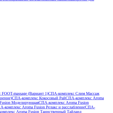
 FOOT-massage (Вариант 1)
СПА-комплекс Слим Массаж
жнение)
СПА-комплекс Кокосовый Рай
СПА-комплекс Aroma
Fusion Моделирующая
СПА-комплекс Aroma Fusion
А-комплекс Aroma Fusion Релакс и расслабление
СПА-
омплекс Aroma Fusion Таинственный Тайланд