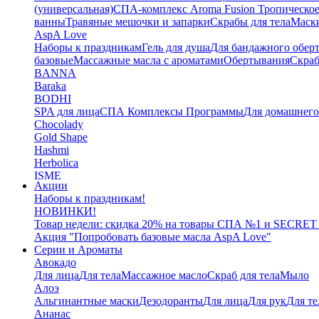
(универсальная)
СПА-комплекс Aroma Fusion Тропическое
ванны
Травяные мешочки и запарки
Скрабы для тела
Маски
AspA Love
Наборы к праздникам
Гель для душа
Для бандажного обер
базовые
Массажные масла с ароматами
Обертывания
Скра
BANNA
Baraka
BODHI
SPA для лица
СПА Комплексы Программы
Для домашнег
Chocolady
Gold Shape
Hashmi
Herbolica
ISME
Акции
Jinda
Наборы к праздникам!
Juman
НОВИНКИ!
Katha
Товар недели: скидка 20% на товары СПА №1 и SECRET
Kelebek
Акция "Попробовать базовые масла AspA Love"
Kokonut
Серии и Ароматы
Маски для тела
Авокадо
L'Cosmetics
Для лица
Для тела
Массажное масло
Скраб для тела
Мыло
LAMENATT
Алоэ
NARDA
Альгинантные маски
Дезодоранты
Для лица
Для рук
Для те
NEWSKY
Ананас
OrganicTai