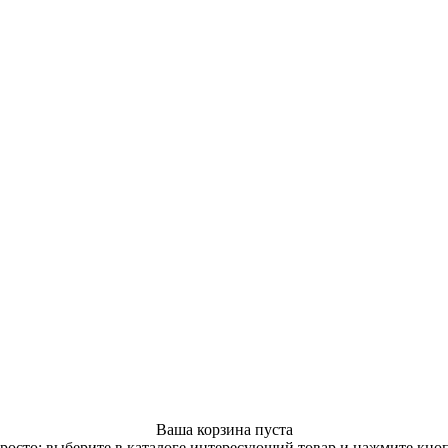
Ваша корзина пуста
росто: выберите в каталоге интересующий товар и нажмите кно