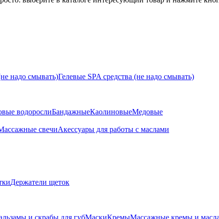
не надо смывать)
Гелевые SPA средства (не надо смывать)
овые водоросли
Бандажные
Каолиновые
Медовые
Массажные свечи
Акессуары для работы с маслами
тки
Держатели щеток
альзамы и скрабы для губ
Маски
Кремы
Массажные кремы и масл