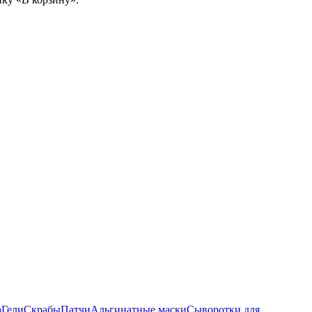
а
Гели
Скрабы
Патчи
Альгинатные маски
Сыворотки для