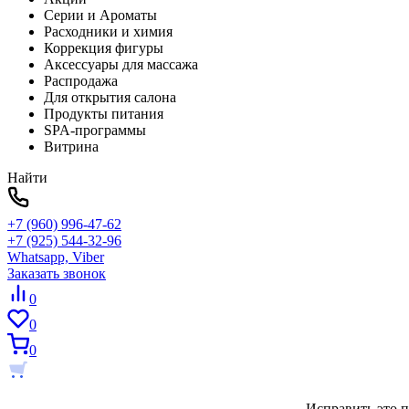
Серии и Ароматы
Расходники и химия
Коррекция фигуры
Аксессуары для массажа
Распродажа
Для открытия салона
Продукты питания
SPA-программы
Витрина
Найти
+7 (960) 996-47-62
+7 (925) 544-32-96
Whatsapp, Viber
Заказать звонок
0
0
0
Исправить это п