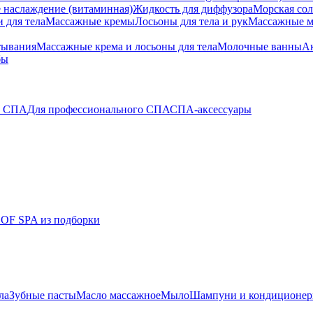
 наслаждение (витаминная)
Жидкость для диффузора
Морская сол
 для тела
Массажные кремы
Лосьоны для тела и рук
Массажные м
тывания
Массажные крема и лосьоны для тела
Молочные ванны
Ак
бы
о СПА
Для профессионального СПА
СПА-аксессуары
 OF SPA из подборки
ла
Зубные пасты
Масло массажное
Мыло
Шампуни и кондиционе