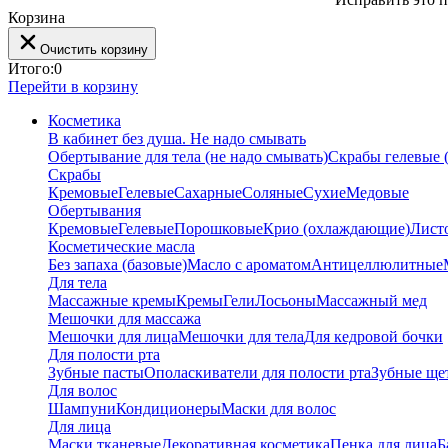
Корзина
Очистить корзину
Итого:
0
Перейти в корзину
Косметика
В кабинет без душа. Не надо смывать
Обертывание для тела (не надо смывать)
Скрабы гелевые (
Скрабы
Кремовые
Гелевые
Сахарные
Соляные
Сухие
Медовые
Обертывания
Кремовые
Гелевые
Порошковые
Крио (охлаждающие)
Лист
Косметические масла
Без запаха (базовые)
Масло с ароматом
Антицеллюлитные
Для тела
Массажные кремы
Кремы
Гели
Лосьоны
Массажный мед
Мешочки для массажа
Мешочки для лица
Мешочки для тела
Для кедровой бочки
Для полости рта
Зубные пасты
Ополаскиватели для полости рта
Зубные ще
Для волос
Шампуни
Кондиционеры
Маски для волос
Для лица
Маски тканевые
Декоративная косметика
Пенка для лица
Б