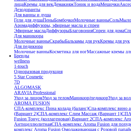
лица
Кремы для век
Демакияж
Тоник и вода
Мешочки
Аксес
Дезодоранты
Для ванны и душа
Гели для душа
Пены
Бомбочки
Молочные ванны
Соль
Мыл
Аромадиффузоры, эфирные масла и спреи
Эфирные масла
Диффузоры
Благовония
Спреи для дома
Спр
Для маникюра
Молочные ванны
Скрабы
Бальзамы для рук
Кремы для рук
Для педикюра
Молочные ванны
Косметика для ног
Массажные кремы дл
Бренды
Тайские бальзамы
wellness
Альгинатные маски
1-touch
Одноразовая продукция
5 Star Cosmetic
7D
ALGOMASK
ARAVIA Professional
Уход за лицом
Уход за телом
Маникюр/педикюр
Уход за во
AROMA FUSION
СПА-комплекс Пина колада (баланс)
Cпа-комплекс вино 
(Вариант 2)
СПА-комплекс Слим Массаж (Вариант 1)
СПА
Fusion Тонус (коллагеновая) Вариант 2
СПА-комплекс Arom
Антицеллюлитная
СПА-комплекс Aroma Fusion для похуд
комплекс Aroma Fusion Омолаживающая с Розовой папай