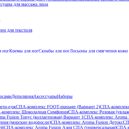
суары для массажа лица
о
еи для текстиля
я ног
Кремы для ног
Скрабы для ног
Лосьоны для смягчения кожи
лосами
Депиляция
Аксессуары
Наборы
анти-едж
СПА-комплекс FOOT-massage (Вариант 2)
СПА-комплекс
-комплекс Шоколадная Симфония
СПА-комплекс Розовая (увла
a Fusion Тонус (коллагеновая) Вариант 1
СПА-комплекс Aroma 
ения (морские водоросли)
СПА-комплекс Aroma Fusion Детокс
СП
ей
СПА-комплекс Aroma Fusion Азия СПА (универсальная)
СПА-к