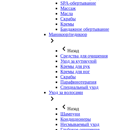
SPA-обертывание
Массаж
Масла
Скрабы
Кремы
Бандажное обертывание
Маникюр/педикюр
Назад
Средства для очищения
Уход за кутикулой
Кремы для рук
Кремы для ног
Скрабы
Парафинотерапия
Специальный уход
Уход за волосами
Назад
Шампуни
Кондиционеры
Несмываемый уход
Глубокое очищение