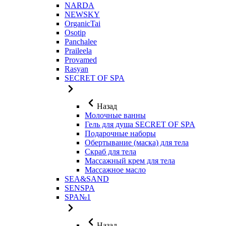
NARDA
NEWSKY
OrganicTai
Osotip
Panchalee
Praileela
Provamed
Rasyan
SECRET OF SPA
Назад
Молочные ванны
Гель для душа SECRET OF SPA
Подарочные наборы
Обертывание (маска) для тела
Скраб для тела
Массажный крем для тела
Массажное масло
SEA&SAND
SENSPA
SPA№1
Назад