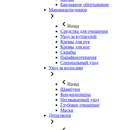
Бандажное обертывание
Маникюр/педикюр
Назад
Средства для очищения
Уход за кутикулой
Кремы для рук
Кремы для ног
Скрабы
Парафинотерапия
Специальный уход
Уход за волосами
Назад
Шампуни
Кондиционеры
Несмываемый уход
Глубокое очищение
Маски
Депиляция