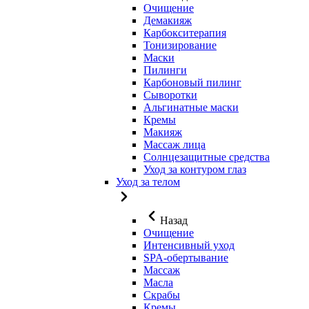
Очищение
Демакияж
Карбокситерапия
Тонизирование
Маски
Пилинги
Карбоновый пилинг
Сыворотки
Альгинатные маски
Кремы
Макияж
Массаж лица
Солнцезащитные средства
Уход за контуром глаз
Уход за телом
Назад
Очищение
Интенсивный уход
SPA-обертывание
Массаж
Масла
Скрабы
Кремы