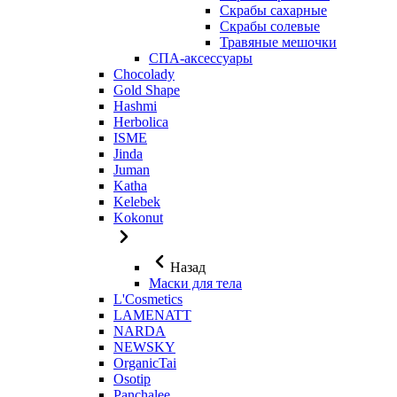
Скрабы сахарные
Скрабы солевые
Травяные мешочки
СПА-аксессуары
Chocolady
Gold Shape
Hashmi
Herbolica
ISME
Jinda
Juman
Katha
Kelebek
Kokonut
Назад
Маски для тела
L'Cosmetics
LAMENATT
NARDA
NEWSKY
OrganicTai
Osotip
Panchalee