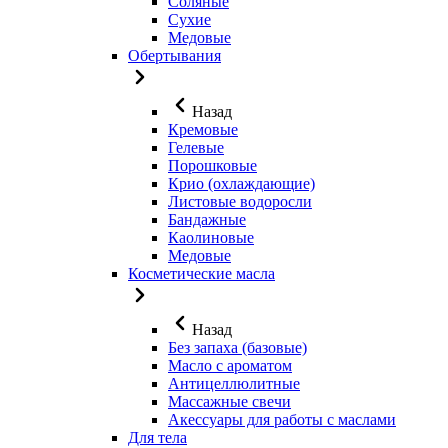
Соляные
Сухие
Медовые
Обертывания
Назад
Кремовые
Гелевые
Порошковые
Крио (охлаждающие)
Листовые водоросли
Бандажные
Каолиновые
Медовые
Косметические масла
Назад
Без запаха (базовые)
Масло с ароматом
Антицеллюлитные
Массажные свечи
Акессуары для работы с маслами
Для тела