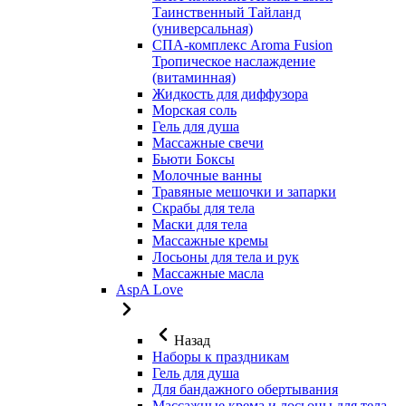
Таинственный Тайланд
(универсальная)
СПА-комплекс Aroma Fusion
Тропическое наслаждение
(витаминная)
Жидкость для диффузора
Морская соль
Гель для душа
Массажные свечи
Бьюти Боксы
Молочные ванны
Травяные мешочки и запарки
Скрабы для тела
Маски для тела
Массажные кремы
Лосьоны для тела и рук
Массажные масла
AspA Love
Назад
Наборы к праздникам
Гель для душа
Для бандажного обертывания
Массажные крема и лосьоны для тела