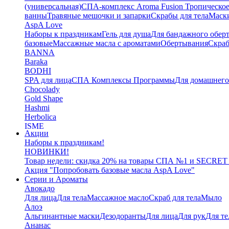
(универсальная)
СПА-комплекс Aroma Fusion Тропическое
ванны
Травяные мешочки и запарки
Скрабы для тела
Маски
AspA Love
Наборы к праздникам
Гель для душа
Для бандажного обер
базовые
Массажные масла с ароматами
Обертывания
Скра
BANNA
Baraka
BODHI
SPA для лица
СПА Комплексы Программы
Для домашнег
Chocolady
Gold Shape
Hashmi
Herbolica
ISME
Акции
Jinda
Наборы к праздникам!
Juman
НОВИНКИ!
Katha
Товар недели: скидка 20% на товары СПА №1 и SECRET
Kelebek
Акция "Попробовать базовые масла AspA Love"
Kokonut
Серии и Ароматы
Маски для тела
Авокадо
L'Cosmetics
Для лица
Для тела
Массажное масло
Скраб для тела
Мыло
LAMENATT
Алоэ
NARDA
Альгинантные маски
Дезодоранты
Для лица
Для рук
Для те
NEWSKY
Ананас
OrganicTai