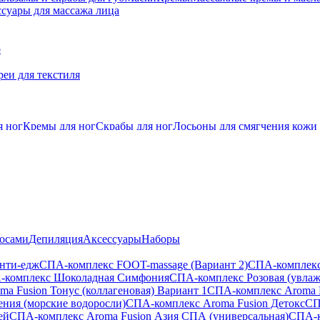
суары для массажа лица
о
еи для текстиля
я ног
Кремы для ног
Скрабы для ног
Лосьоны для смягчения кожи
лосами
Депиляция
Аксессуары
Наборы
анти-едж
СПА-комплекс FOOT-massage (Вариант 2)
СПА-комплекс
-комплекс Шоколадная Симфония
СПА-комплекс Розовая (увла
a Fusion Тонус (коллагеновая) Вариант 1
СПА-комплекс Aroma 
ения (морские водоросли)
СПА-комплекс Aroma Fusion Детокс
СП
ей
СПА-комплекс Aroma Fusion Азия СПА (универсальная)
СПА-к