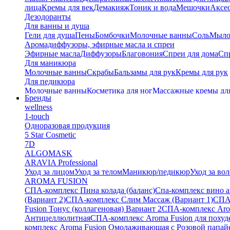
лица
Кремы для век
Демакияж
Тоник и вода
Мешочки
Аксес
Дезодоранты
Для ванны и душа
Гели для душа
Пены
Бомбочки
Молочные ванны
Соль
Мыл
Аромадиффузоры, эфирные масла и спреи
Эфирные масла
Диффузоры
Благовония
Спреи для дома
Спр
Для маникюра
Молочные ванны
Скрабы
Бальзамы для рук
Кремы для рук
Для педикюра
Молочные ванны
Косметика для ног
Массажные кремы дл
Бренды
Тайские бальзамы
wellness
Альгинатные маски
1-touch
Одноразовая продукция
5 Star Cosmetic
7D
ALGOMASK
ARAVIA Professional
Уход за лицом
Уход за телом
Маникюр/педикюр
Уход за во
AROMA FUSION
СПА-комплекс Пина колада (баланс)
Cпа-комплекс вино 
(Вариант 2)
СПА-комплекс Слим Массаж (Вариант 1)
СПА
Fusion Тонус (коллагеновая) Вариант 2
СПА-комплекс Arom
Антицеллюлитная
СПА-комплекс Aroma Fusion для похуд
комплекс Aroma Fusion Омолаживающая с Розовой папай