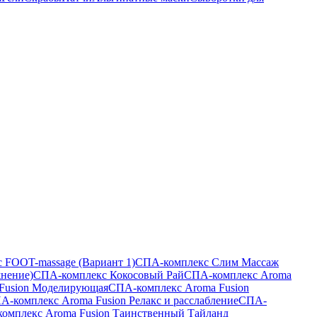
 FOOT-massage (Вариант 1)
СПА-комплекс Слим Массаж
жнение)
СПА-комплекс Кокосовый Рай
СПА-комплекс Aroma
Fusion Моделирующая
СПА-комплекс Aroma Fusion
А-комплекс Aroma Fusion Релакс и расслабление
СПА-
омплекс Aroma Fusion Таинственный Тайланд