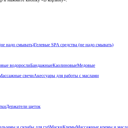
не надо смывать)
Гелевые SPA средства (не надо смывать)
овые водоросли
Бандажные
Каолиновые
Медовые
Массажные свечи
Акессуары для работы с маслами
тки
Держатели щеток
альзамы и скрабы для губ
Маски
Кремы
Массажные кремы и масл