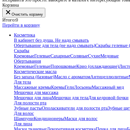
Корзина
Очистить корзину
Итого:
0
Перейти в корзину
Косметика
В кабинет без душа. Не надо смывать
Обертывание для тела (не надо смывать)
Скрабы гелевые (
Скрабы
Кремовые
Гелевые
Сахарные
Соляные
Сухие
Медовые
Обертывания
Кремовые
Гелевые
Порошковые
Крио (охлаждающие)
Лист
Косметические масла
Без запаха (базовые)
Масло с ароматом
Антицеллюлитные
Для тела
Массажные кремы
Кремы
Гели
Лосьоны
Массажный мед
Мешочки для массажа
Мешочки для лица
Мешочки для тела
Для кедровой бочки
Для полости рта
Зубные пасты
Ополаскиватели для полости рта
Зубные ще
Для волос
Шампуни
Кондиционеры
Маски для волос
Для лица
Маски тканевые
Декоративная косметика
Пенка для лица
Б