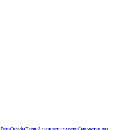
а
Гели
Скрабы
Патчи
Альгинатные маски
Сыворотки для