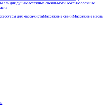
ь
Гель для душа
Массажные свечи
Бьюти Боксы
Молочные
асла
сессуары для массажиста
Массажные свечи
Массажные масла
ры