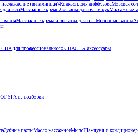
 наслаждение (витаминная)
Жидкость для диффузора
Морская сол
 для тела
Массажные кремы
Лосьоны для тела и рук
Массажные м
тывания
Массажные крема и лосьоны для тела
Молочные ванны
Ак
бы
о СПА
Для профессионального СПА
СПА-аксессуары
 OF SPA из подборки
ла
Зубные пасты
Масло массажное
Мыло
Шампуни и кондиционе