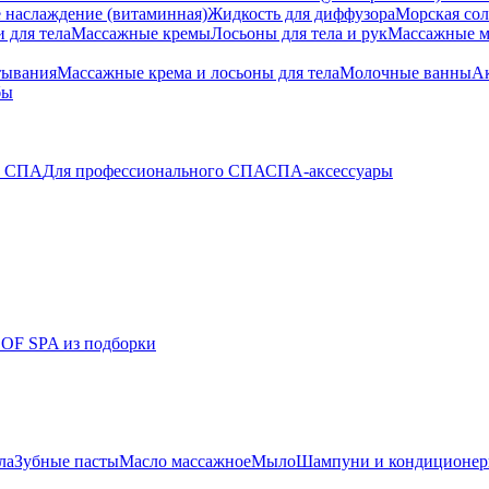
 наслаждение (витаминная)
Жидкость для диффузора
Морская сол
 для тела
Массажные кремы
Лосьоны для тела и рук
Массажные м
тывания
Массажные крема и лосьоны для тела
Молочные ванны
Ак
бы
о СПА
Для профессионального СПА
СПА-аксессуары
 OF SPA из подборки
ла
Зубные пасты
Масло массажное
Мыло
Шампуни и кондиционе