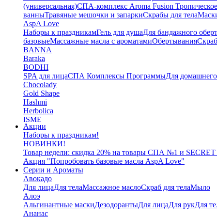
(универсальная)
СПА-комплекс Aroma Fusion Тропическое
ванны
Травяные мешочки и запарки
Скрабы для тела
Маски
AspA Love
Наборы к праздникам
Гель для душа
Для бандажного обер
базовые
Массажные масла с ароматами
Обертывания
Скра
BANNA
Baraka
BODHI
SPA для лица
СПА Комплексы Программы
Для домашнег
Chocolady
Gold Shape
Hashmi
Herbolica
ISME
Акции
Jinda
Наборы к праздникам!
Juman
НОВИНКИ!
Katha
Товар недели: скидка 20% на товары СПА №1 и SECRET
Kelebek
Акция "Попробовать базовые масла AspA Love"
Kokonut
Серии и Ароматы
Маски для тела
Авокадо
L'Cosmetics
Для лица
Для тела
Массажное масло
Скраб для тела
Мыло
LAMENATT
Алоэ
NARDA
Альгинантные маски
Дезодоранты
Для лица
Для рук
Для те
NEWSKY
Ананас
OrganicTai