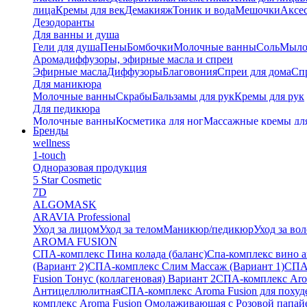
лица
Кремы для век
Демакияж
Тоник и вода
Мешочки
Аксес
Дезодоранты
Для ванны и душа
Гели для душа
Пены
Бомбочки
Молочные ванны
Соль
Мыл
Аромадиффузоры, эфирные масла и спреи
Эфирные масла
Диффузоры
Благовония
Спреи для дома
Спр
Для маникюра
Молочные ванны
Скрабы
Бальзамы для рук
Кремы для рук
Для педикюра
Молочные ванны
Косметика для ног
Массажные кремы дл
Бренды
Тайские бальзамы
wellness
Альгинатные маски
1-touch
Одноразовая продукция
5 Star Cosmetic
7D
ALGOMASK
ARAVIA Professional
Уход за лицом
Уход за телом
Маникюр/педикюр
Уход за во
AROMA FUSION
СПА-комплекс Пина колада (баланс)
Cпа-комплекс вино 
(Вариант 2)
СПА-комплекс Слим Массаж (Вариант 1)
СПА
Fusion Тонус (коллагеновая) Вариант 2
СПА-комплекс Arom
Антицеллюлитная
СПА-комплекс Aroma Fusion для похуд
комплекс Aroma Fusion Омолаживающая с Розовой папай