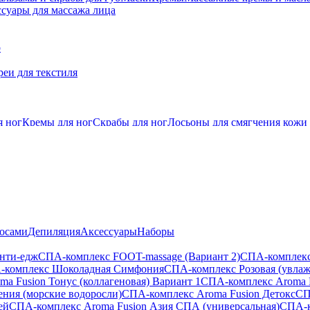
суары для массажа лица
о
еи для текстиля
я ног
Кремы для ног
Скрабы для ног
Лосьоны для смягчения кожи
лосами
Депиляция
Аксессуары
Наборы
анти-едж
СПА-комплекс FOOT-massage (Вариант 2)
СПА-комплекс
-комплекс Шоколадная Симфония
СПА-комплекс Розовая (увла
a Fusion Тонус (коллагеновая) Вариант 1
СПА-комплекс Aroma 
ения (морские водоросли)
СПА-комплекс Aroma Fusion Детокс
СП
ей
СПА-комплекс Aroma Fusion Азия СПА (универсальная)
СПА-к