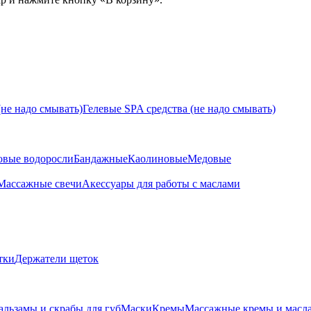
не надо смывать)
Гелевые SPA средства (не надо смывать)
овые водоросли
Бандажные
Каолиновые
Медовые
Массажные свечи
Акессуары для работы с маслами
тки
Держатели щеток
альзамы и скрабы для губ
Маски
Кремы
Массажные кремы и масл