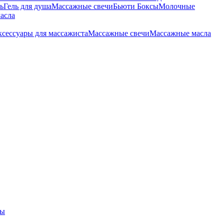
ь
Гель для душа
Массажные свечи
Бьюти Боксы
Молочные
асла
сессуары для массажиста
Массажные свечи
Массажные масла
ры