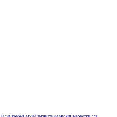
а
Гели
Скрабы
Патчи
Альгинатные маски
Сыворотки для