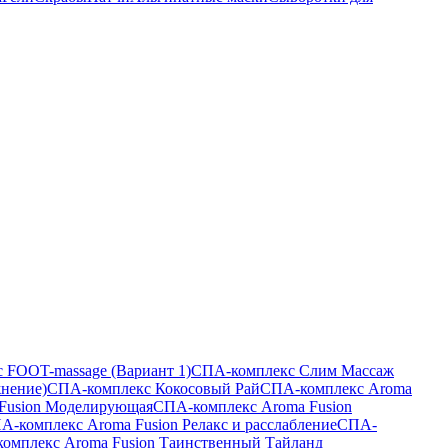
 FOOT-massage (Вариант 1)
СПА-комплекс Слим Массаж
жнение)
СПА-комплекс Кокосовый Рай
СПА-комплекс Aroma
Fusion Моделирующая
СПА-комплекс Aroma Fusion
А-комплекс Aroma Fusion Релакс и расслабление
СПА-
омплекс Aroma Fusion Таинственный Тайланд