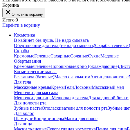
Корзина
Очистить корзину
Итого:
0
Перейти в корзину
Косметика
В кабинет без душа. Не надо смывать
Обертывание для тела (не надо смывать)
Скрабы гелевые (
Скрабы
Кремовые
Гелевые
Сахарные
Соляные
Сухие
Медовые
Обертывания
Кремовые
Гелевые
Порошковые
Крио (охлаждающие)
Лист
Косметические масла
Без запаха (базовые)
Масло с ароматом
Антицеллюлитные
Для тела
Массажные кремы
Кремы
Гели
Лосьоны
Массажный мед
Мешочки для массажа
Мешочки для лица
Мешочки для тела
Для кедровой бочки
Для полости рта
Зубные пасты
Ополаскиватели для полости рта
Зубные ще
Для волос
Шампуни
Кондиционеры
Маски для волос
Для лица
Маски тканевые
Декоративная косметика
Пенка для лица
Б