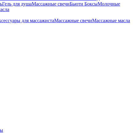
ь
Гель для душа
Массажные свечи
Бьюти Боксы
Молочные
асла
сессуары для массажиста
Массажные свечи
Массажные масла
ры