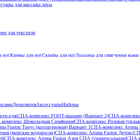
суары для массажа лица
о
еи для текстиля
я ног
Кремы для ног
Скрабы для ног
Лосьоны для смягчения кожи
лосами
Депиляция
Аксессуары
Наборы
анти-едж
СПА-комплекс FOOT-massage (Вариант 2)
СПА-комплекс
-комплекс Шоколадная Симфония
СПА-комплекс Розовая (увла
a Fusion Тонус (коллагеновая) Вариант 1
СПА-комплекс Aroma 
ения (морские водоросли)
СПА-комплекс Aroma Fusion Детокс
СП
ей
СПА-комплекс Aroma Fusion Азия СПА (универсальная)
СПА-к