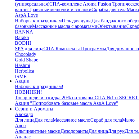
(универсальная)
СПА-комплекс Aroma Fusion Тропическое
ванны
Травяные мешочки и запарки
Скрабы для тела
Маски
AspA Love
Наборы к праздникам
Гель для душа
Для бандажного обер
базовые
Массажные масла с ароматами
Обертывания
Скра
BANNA
Baraka
BODHI
SPA для лица
СПА Комплексы Программы
Для домашнег
Chocolady
Gold Shape
Hashmi
Herbolica
ISME
Акции
Jinda
Наборы к праздникам!
Juman
НОВИНКИ!
Katha
Товар недели: скидка 20% на товары СПА №1 и SECRET
Kelebek
Акция "Попробовать базовые масла AspA Love"
Kokonut
Серии и Ароматы
Маски для тела
Авокадо
L'Cosmetics
Для лица
Для тела
Массажное масло
Скраб для тела
Мыло
LAMENATT
Алоэ
NARDA
Альгинантные маски
Дезодоранты
Для лица
Для рук
Для те
NEWSKY
Ананас
OrganicTai