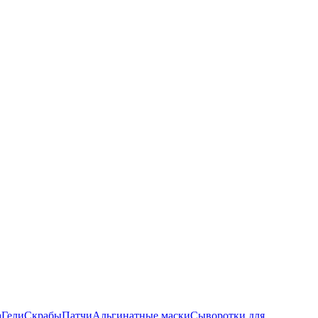
а
Гели
Скрабы
Патчи
Альгинатные маски
Сыворотки для