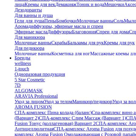
лица
Кремы для век
Демакияж
Тоник и вода
Мешочки
Аксес
Дезодоранты
Для ванны и душа
Гели для душа
Пены
Бомбочки
Молочные ванны
Соль
Мыл
Аромадиффузоры, эфирные масла и спреи
Эфирные масла
Диффузоры
Благовония
Спреи для дома
Спр
Для маникюра
Молочные ванны
Скрабы
Бальзамы для рук
Кремы для рук
Для педикюра
Молочные ванны
Косметика для ног
Массажные кремы дл
Бренды
Тайские бальзамы
wellness
Альгинатные маски
1-touch
Одноразовая продукция
5 Star Cosmetic
7D
ALGOMASK
ARAVIA Professional
Уход за лицом
Уход за телом
Маникюр/педикюр
Уход за во
AROMA FUSION
СПА-комплекс Пина колада (баланс)
Cпа-комплекс вино 
(Вариант 2)
СПА-комплекс Слим Массаж (Вариант 1)
СПА
Fusion Тонус (коллагеновая) Вариант 2
СПА-комплекс Arom
Антицеллюлитная
СПА-комплекс Aroma Fusion для похуд
комплекс Aroma Fusion Омолаживающая с Розовой папай