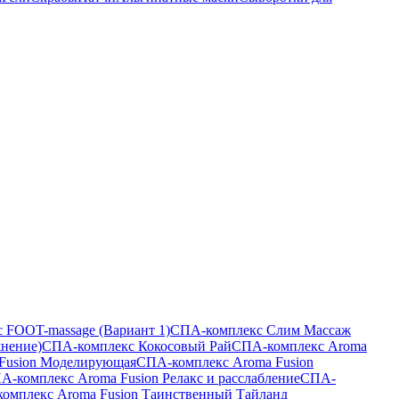
 FOOT-massage (Вариант 1)
СПА-комплекс Слим Массаж
жнение)
СПА-комплекс Кокосовый Рай
СПА-комплекс Aroma
Fusion Моделирующая
СПА-комплекс Aroma Fusion
А-комплекс Aroma Fusion Релакс и расслабление
СПА-
омплекс Aroma Fusion Таинственный Тайланд