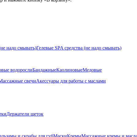
не надо смывать)
Гелевые SPA средства (не надо смывать)
овые водоросли
Бандажные
Каолиновые
Медовые
Массажные свечи
Акессуары для работы с маслами
тки
Держатели щеток
альзамы и скрабы для губ
Маски
Кремы
Массажные кремы и масл