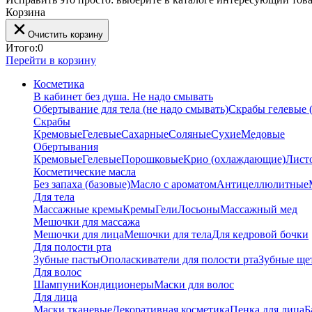
Корзина
Очистить корзину
Итого:
0
Перейти в корзину
Косметика
В кабинет без душа. Не надо смывать
Обертывание для тела (не надо смывать)
Скрабы гелевые (
Скрабы
Кремовые
Гелевые
Сахарные
Соляные
Сухие
Медовые
Обертывания
Кремовые
Гелевые
Порошковые
Крио (охлаждающие)
Лист
Косметические масла
Без запаха (базовые)
Масло с ароматом
Антицеллюлитные
Для тела
Массажные кремы
Кремы
Гели
Лосьоны
Массажный мед
Мешочки для массажа
Мешочки для лица
Мешочки для тела
Для кедровой бочки
Для полости рта
Зубные пасты
Ополаскиватели для полости рта
Зубные ще
Для волос
Шампуни
Кондиционеры
Маски для волос
Для лица
Маски тканевые
Декоративная косметика
Пенка для лица
Б