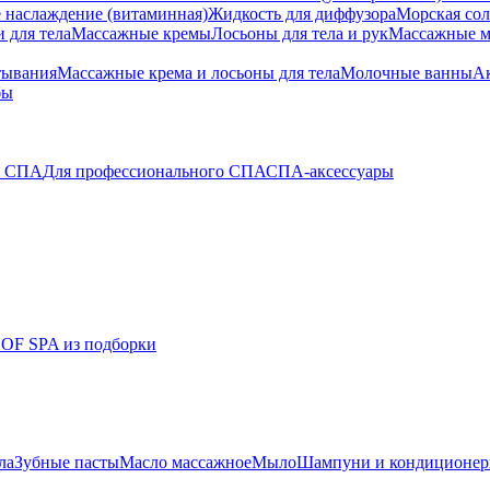
 наслаждение (витаминная)
Жидкость для диффузора
Морская сол
 для тела
Массажные кремы
Лосьоны для тела и рук
Массажные м
тывания
Массажные крема и лосьоны для тела
Молочные ванны
Ак
бы
о СПА
Для профессионального СПА
СПА-аксессуары
 OF SPA из подборки
ла
Зубные пасты
Масло массажное
Мыло
Шампуни и кондиционе