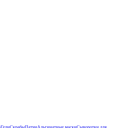
а
Гели
Скрабы
Патчи
Альгинатные маски
Сыворотки для