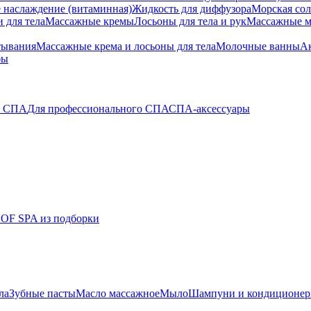
 наслаждение (витаминная)
Жидкость для диффузора
Морская сол
 для тела
Массажные кремы
Лосьоны для тела и рук
Массажные м
тывания
Массажные крема и лосьоны для тела
Молочные ванны
Ак
бы
о СПА
Для профессионального СПА
СПА-аксессуары
 OF SPA из подборки
ла
Зубные пасты
Масло массажное
Мыло
Шампуни и кондиционе