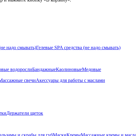
не надо смывать)
Гелевые SPA средства (не надо смывать)
овые водоросли
Бандажные
Каолиновые
Медовые
Массажные свечи
Акессуары для работы с маслами
тки
Держатели щеток
альзамы и скрабы для губ
Маски
Кремы
Массажные кремы и масл