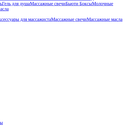
ь
Гель для душа
Массажные свечи
Бьюти Боксы
Молочные
асла
сессуары для массажиста
Массажные свечи
Массажные масла
ры