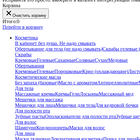
Корзина
Очистить корзину
Итого:
0
Перейти в корзину
Косметика
В кабинет без душа. Не надо смывать
Обертывание для тела (не надо смывать)
Скрабы гелевые (
Скрабы
Кремовые
Гелевые
Сахарные
Соляные
Сухие
Медовые
Обертывания
Кремовые
Гелевые
Порошковые
Крио (охлаждающие)
Лист
Косметические масла
Без запаха (базовые)
Масло с ароматом
Антицеллюлитные
Для тела
Массажные кремы
Кремы
Гели
Лосьоны
Массажный мед
Мешочки для массажа
Мешочки для лица
Мешочки для тела
Для кедровой бочки
Для полости рта
Зубные пасты
Ополаскиватели для полости рта
Зубные ще
Для волос
Шампуни
Кондиционеры
Маски для волос
Для лица
Маски тканевые
Декоративная косметика
Пенка для лица
Б