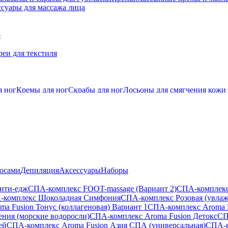
суары для массажа лица
о
еи для текстиля
я ног
Кремы для ног
Скрабы для ног
Лосьоны для смягчения кожи
лосами
Депиляция
Аксессуары
Наборы
анти-едж
СПА-комплекс FOOT-massage (Вариант 2)
СПА-комплекс
-комплекс Шоколадная Симфония
СПА-комплекс Розовая (увла
a Fusion Тонус (коллагеновая) Вариант 1
СПА-комплекс Aroma 
ения (морские водоросли)
СПА-комплекс Aroma Fusion Детокс
СП
ей
СПА-комплекс Aroma Fusion Азия СПА (универсальная)
СПА-к