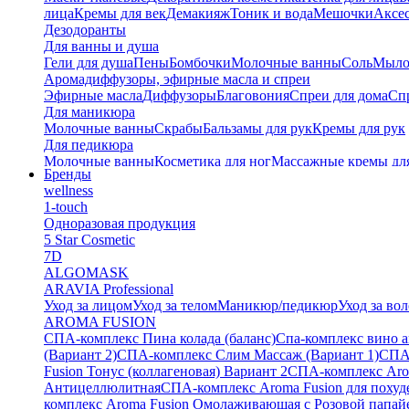
лица
Кремы для век
Демакияж
Тоник и вода
Мешочки
Аксес
Дезодоранты
Для ванны и душа
Гели для душа
Пены
Бомбочки
Молочные ванны
Соль
Мыл
Аромадиффузоры, эфирные масла и спреи
Эфирные масла
Диффузоры
Благовония
Спреи для дома
Спр
Для маникюра
Молочные ванны
Скрабы
Бальзамы для рук
Кремы для рук
Для педикюра
Молочные ванны
Косметика для ног
Массажные кремы дл
Бренды
Тайские бальзамы
wellness
Альгинатные маски
1-touch
Одноразовая продукция
5 Star Cosmetic
7D
ALGOMASK
ARAVIA Professional
Уход за лицом
Уход за телом
Маникюр/педикюр
Уход за во
AROMA FUSION
СПА-комплекс Пина колада (баланс)
Cпа-комплекс вино 
(Вариант 2)
СПА-комплекс Слим Массаж (Вариант 1)
СПА
Fusion Тонус (коллагеновая) Вариант 2
СПА-комплекс Arom
Антицеллюлитная
СПА-комплекс Aroma Fusion для похуд
комплекс Aroma Fusion Омолаживающая с Розовой папай