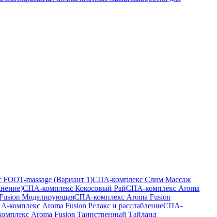
 FOOT-massage (Вариант 1)
СПА-комплекс Слим Массаж
жнение)
СПА-комплекс Кокосовый Рай
СПА-комплекс Aroma
Fusion Моделирующая
СПА-комплекс Aroma Fusion
А-комплекс Aroma Fusion Релакс и расслабление
СПА-
омплекс Aroma Fusion Таинственный Тайланд