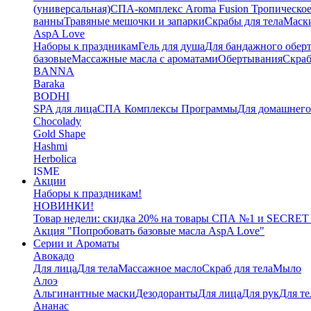
(универсальная)
СПА-комплекс Aroma Fusion Тропическое
ванны
Травяные мешочки и запарки
Скрабы для тела
Маски
AspA Love
Наборы к праздникам
Гель для душа
Для бандажного обер
базовые
Массажные масла с ароматами
Обертывания
Скра
BANNA
Baraka
BODHI
SPA для лица
СПА Комплексы Программы
Для домашнег
Chocolady
Gold Shape
Hashmi
Herbolica
ISME
Акции
Jinda
Наборы к праздникам!
Juman
НОВИНКИ!
Katha
Товар недели: скидка 20% на товары СПА №1 и SECRET
Kelebek
Акция "Попробовать базовые масла AspA Love"
Kokonut
Серии и Ароматы
Маски для тела
Авокадо
L'Cosmetics
Для лица
Для тела
Массажное масло
Скраб для тела
Мыло
LAMENATT
Алоэ
NARDA
Альгинантные маски
Дезодоранты
Для лица
Для рук
Для те
NEWSKY
Ананас
OrganicTai