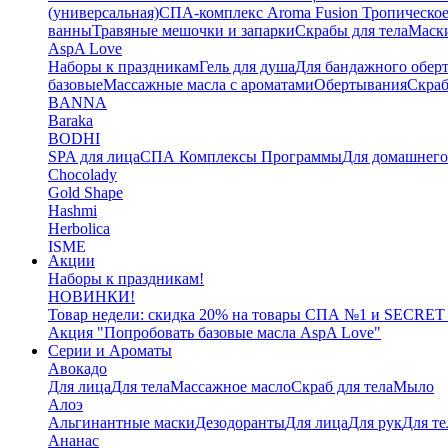
(универсальная)
СПА-комплекс Aroma Fusion Тропическое
ванны
Травяные мешочки и запарки
Скрабы для тела
Маски
AspA Love
Наборы к праздникам
Гель для душа
Для бандажного обер
базовые
Массажные масла с ароматами
Обертывания
Скра
BANNA
Baraka
BODHI
SPA для лица
СПА Комплексы Программы
Для домашнег
Chocolady
Gold Shape
Hashmi
Herbolica
ISME
Акции
Jinda
Наборы к праздникам!
Juman
НОВИНКИ!
Katha
Товар недели: скидка 20% на товары СПА №1 и SECRET
Kelebek
Акция "Попробовать базовые масла AspA Love"
Kokonut
Серии и Ароматы
Маски для тела
Авокадо
L'Cosmetics
Для лица
Для тела
Массажное масло
Скраб для тела
Мыло
LAMENATT
Алоэ
NARDA
Альгинантные маски
Дезодоранты
Для лица
Для рук
Для те
NEWSKY
Ананас
OrganicTai