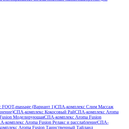
 FOOT-massage (Вариант 1)
СПА-комплекс Слим Массаж
жнение)
СПА-комплекс Кокосовый Рай
СПА-комплекс Aroma
Fusion Моделирующая
СПА-комплекс Aroma Fusion
А-комплекс Aroma Fusion Релакс и расслабление
СПА-
омплекс Aroma Fusion Таинственный Тайланд