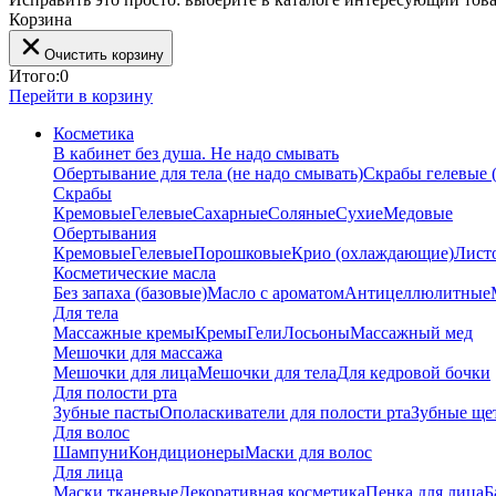
Корзина
Очистить корзину
Итого:
0
Перейти в корзину
Косметика
В кабинет без душа. Не надо смывать
Обертывание для тела (не надо смывать)
Скрабы гелевые (
Скрабы
Кремовые
Гелевые
Сахарные
Соляные
Сухие
Медовые
Обертывания
Кремовые
Гелевые
Порошковые
Крио (охлаждающие)
Лист
Косметические масла
Без запаха (базовые)
Масло с ароматом
Антицеллюлитные
Для тела
Массажные кремы
Кремы
Гели
Лосьоны
Массажный мед
Мешочки для массажа
Мешочки для лица
Мешочки для тела
Для кедровой бочки
Для полости рта
Зубные пасты
Ополаскиватели для полости рта
Зубные ще
Для волос
Шампуни
Кондиционеры
Маски для волос
Для лица
Маски тканевые
Декоративная косметика
Пенка для лица
Б