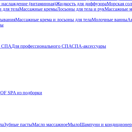
 наслаждение (витаминная)
Жидкость для диффузора
Морская сол
 для тела
Массажные кремы
Лосьоны для тела и рук
Массажные м
тывания
Массажные крема и лосьоны для тела
Молочные ванны
Ак
бы
о СПА
Для профессионального СПА
СПА-аксессуары
 OF SPA из подборки
ла
Зубные пасты
Масло массажное
Мыло
Шампуни и кондиционе