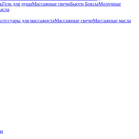
ь
Гель для душа
Массажные свечи
Бьюти Боксы
Молочные
асла
сессуары для массажиста
Массажные свечи
Массажные масла
ры