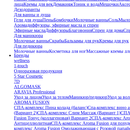
лица
Кремы для век
Демакияж
Тоник и вода
Мешочки
Аксес
Дезодоранты
Для ванны и душа
Гели для душа
Пены
Бомбочки
Молочные ванны
Соль
Мыл
Аромадиффузоры, эфирные масла и спреи
Эфирные масла
Диффузоры
Благовония
Спреи для дома
Спр
Для маникюра
Молочные ванны
Скрабы
Бальзамы для рук
Кремы для рук
Для педикюра
Молочные ванны
Косметика для ног
Массажные кремы дл
Бренды
Тайские бальзамы
wellness
Альгинатные маски
1-touch
Одноразовая продукция
5 Star Cosmetic
7D
ALGOMASK
ARAVIA Professional
Уход за лицом
Уход за телом
Маникюр/педикюр
Уход за во
AROMA FUSION
СПА-комплекс Пина колада (баланс)
Cпа-комплекс вино 
(Вариант 2)
СПА-комплекс Слим Массаж (Вариант 1)
СПА
Fusion Тонус (коллагеновая) Вариант 2
СПА-комплекс Arom
Антицеллюлитная
СПА-комплекс Aroma Fusion для похуд
комплекс Aroma Fusion Омолаживающая с Розовой папай