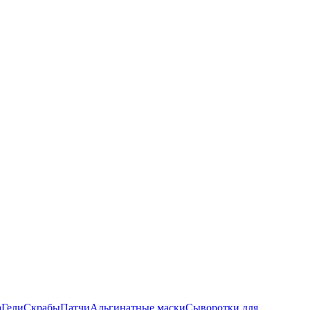
а
Гели
Скрабы
Патчи
Альгинатные маски
Сыворотки для