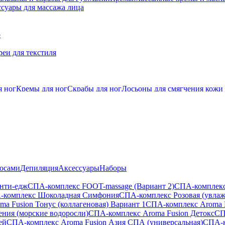
суары для массажа лица
о
еи для текстиля
я ног
Кремы для ног
Скрабы для ног
Лосьоны для смягчения кожи
лосами
Депиляция
Аксессуары
Наборы
анти-едж
СПА-комплекс FOOT-massage (Вариант 2)
СПА-комплекс
-комплекс Шоколадная Симфония
СПА-комплекс Розовая (увла
a Fusion Тонус (коллагеновая) Вариант 1
СПА-комплекс Aroma 
ения (морские водоросли)
СПА-комплекс Aroma Fusion Детокс
СП
ей
СПА-комплекс Aroma Fusion Азия СПА (универсальная)
СПА-к