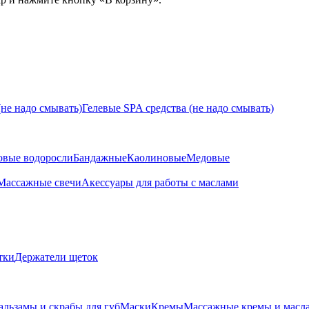
не надо смывать)
Гелевые SPA средства (не надо смывать)
овые водоросли
Бандажные
Каолиновые
Медовые
Массажные свечи
Акессуары для работы с маслами
тки
Держатели щеток
альзамы и скрабы для губ
Маски
Кремы
Массажные кремы и масл