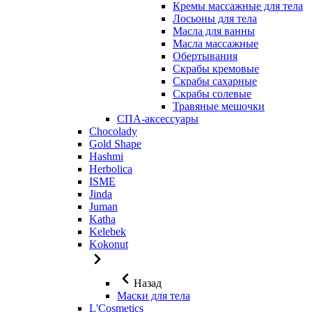
Кремы массажные для тела
Лосьоны для тела
Масла для ванны
Масла массажные
Обертывания
Скрабы кремовые
Скрабы сахарные
Скрабы солевые
Травяные мешочки
СПА-аксессуары
Chocolady
Gold Shape
Hashmi
Herbolica
ISME
Jinda
Juman
Katha
Kelebek
Kokonut
Назад
Маски для тела
L'Cosmetics