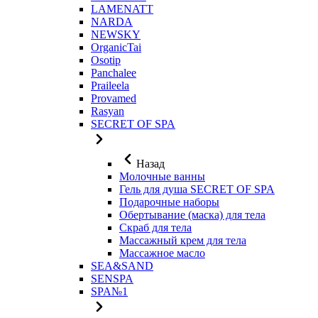
LAMENATT
NARDA
NEWSKY
OrganicTai
Osotip
Panchalee
Praileela
Provamed
Rasyan
SECRET OF SPA
Назад
Молочные ванны
Гель для душа SECRET OF SPA
Подарочные наборы
Обертывание (маска) для тела
Скраб для тела
Массажный крем для тела
Массажное масло
SEA&SAND
SENSPA
SPA№1