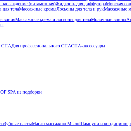
 наслаждение (витаминная)
Жидкость для диффузора
Морская сол
 для тела
Массажные кремы
Лосьоны для тела и рук
Массажные м
тывания
Массажные крема и лосьоны для тела
Молочные ванны
Ак
бы
о СПА
Для профессионального СПА
СПА-аксессуары
 OF SPA из подборки
ла
Зубные пасты
Масло массажное
Мыло
Шампуни и кондиционе