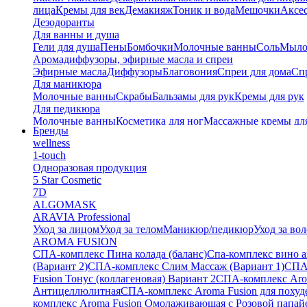
лица
Кремы для век
Демакияж
Тоник и вода
Мешочки
Аксес
Дезодоранты
Для ванны и душа
Гели для душа
Пены
Бомбочки
Молочные ванны
Соль
Мыл
Аромадиффузоры, эфирные масла и спреи
Эфирные масла
Диффузоры
Благовония
Спреи для дома
Спр
Для маникюра
Молочные ванны
Скрабы
Бальзамы для рук
Кремы для рук
Для педикюра
Молочные ванны
Косметика для ног
Массажные кремы дл
Бренды
Тайские бальзамы
wellness
Альгинатные маски
1-touch
Одноразовая продукция
5 Star Cosmetic
7D
ALGOMASK
ARAVIA Professional
Уход за лицом
Уход за телом
Маникюр/педикюр
Уход за во
AROMA FUSION
СПА-комплекс Пина колада (баланс)
Cпа-комплекс вино 
(Вариант 2)
СПА-комплекс Слим Массаж (Вариант 1)
СПА
Fusion Тонус (коллагеновая) Вариант 2
СПА-комплекс Arom
Антицеллюлитная
СПА-комплекс Aroma Fusion для похуд
комплекс Aroma Fusion Омолаживающая с Розовой папай