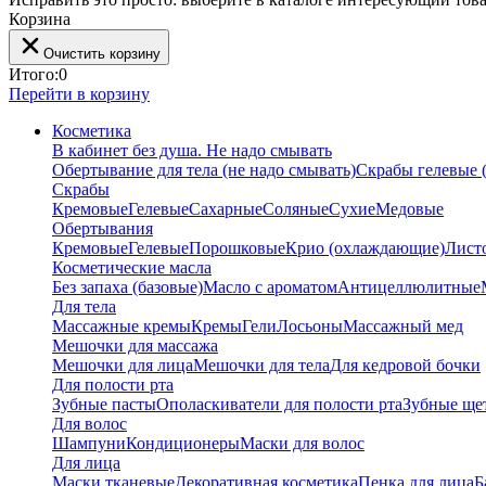
Корзина
Очистить корзину
Итого:
0
Перейти в корзину
Косметика
В кабинет без душа. Не надо смывать
Обертывание для тела (не надо смывать)
Скрабы гелевые (
Скрабы
Кремовые
Гелевые
Сахарные
Соляные
Сухие
Медовые
Обертывания
Кремовые
Гелевые
Порошковые
Крио (охлаждающие)
Лист
Косметические масла
Без запаха (базовые)
Масло с ароматом
Антицеллюлитные
Для тела
Массажные кремы
Кремы
Гели
Лосьоны
Массажный мед
Мешочки для массажа
Мешочки для лица
Мешочки для тела
Для кедровой бочки
Для полости рта
Зубные пасты
Ополаскиватели для полости рта
Зубные ще
Для волос
Шампуни
Кондиционеры
Маски для волос
Для лица
Маски тканевые
Декоративная косметика
Пенка для лица
Б