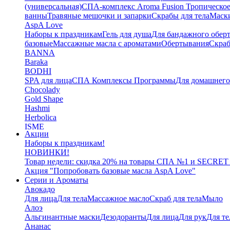
(универсальная)
СПА-комплекс Aroma Fusion Тропическое
ванны
Травяные мешочки и запарки
Скрабы для тела
Маски
AspA Love
Наборы к праздникам
Гель для душа
Для бандажного обер
базовые
Массажные масла с ароматами
Обертывания
Скра
BANNA
Baraka
BODHI
SPA для лица
СПА Комплексы Программы
Для домашнег
Chocolady
Gold Shape
Hashmi
Herbolica
ISME
Акции
Jinda
Наборы к праздникам!
Juman
НОВИНКИ!
Katha
Товар недели: скидка 20% на товары СПА №1 и SECRET
Kelebek
Акция "Попробовать базовые масла AspA Love"
Kokonut
Серии и Ароматы
Маски для тела
Авокадо
L'Cosmetics
Для лица
Для тела
Массажное масло
Скраб для тела
Мыло
LAMENATT
Алоэ
NARDA
Альгинантные маски
Дезодоранты
Для лица
Для рук
Для те
NEWSKY
Ананас
OrganicTai