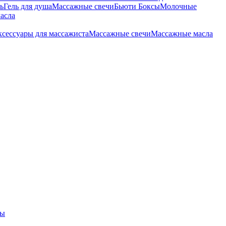
ь
Гель для душа
Массажные свечи
Бьюти Боксы
Молочные
асла
сессуары для массажиста
Массажные свечи
Массажные масла
ры