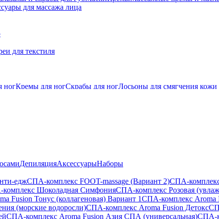
суары для массажа лица
о
еи для текстиля
я ног
Кремы для ног
Скрабы для ног
Лосьоны для смягчения кожи
лосами
Депиляция
Аксессуары
Наборы
анти-едж
СПА-комплекс FOOT-massage (Вариант 2)
СПА-комплекс
-комплекс Шоколадная Симфония
СПА-комплекс Розовая (увла
a Fusion Тонус (коллагеновая) Вариант 1
СПА-комплекс Aroma 
ения (морские водоросли)
СПА-комплекс Aroma Fusion Детокс
СП
ей
СПА-комплекс Aroma Fusion Азия СПА (универсальная)
СПА-к