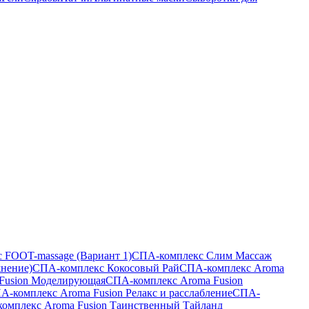
 FOOT-massage (Вариант 1)
СПА-комплекс Слим Массаж
жнение)
СПА-комплекс Кокосовый Рай
СПА-комплекс Aroma
Fusion Моделирующая
СПА-комплекс Aroma Fusion
А-комплекс Aroma Fusion Релакс и расслабление
СПА-
омплекс Aroma Fusion Таинственный Тайланд