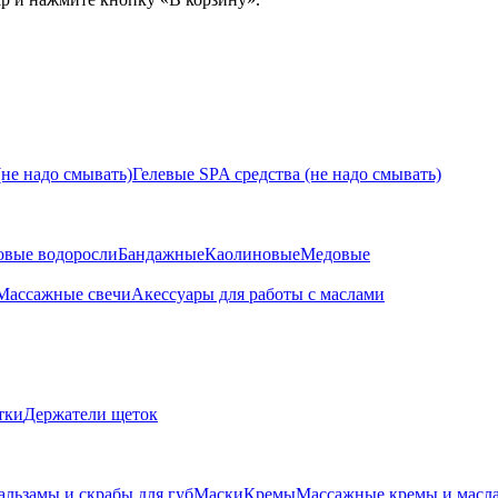
не надо смывать)
Гелевые SPA средства (не надо смывать)
овые водоросли
Бандажные
Каолиновые
Медовые
Массажные свечи
Акессуары для работы с маслами
тки
Держатели щеток
альзамы и скрабы для губ
Маски
Кремы
Массажные кремы и масл