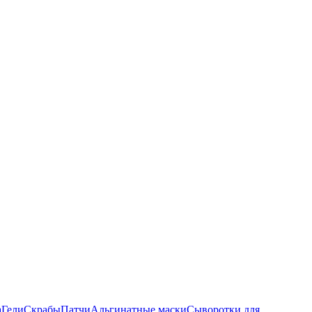
а
Гели
Скрабы
Патчи
Альгинатные маски
Сыворотки для