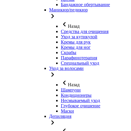
Бандажное обертывание
Маникюр/педикюр
Назад
Средства для очищения
Уход за кутикулой
Кремы для рук
Кремы для ног
Скрабы
Парафинотерапия
Специальный уход
Уход за волосами
Назад
Шампуни
Кондиционеры
Несмываемый уход
Глубокое очищение
Маски
Депиляция