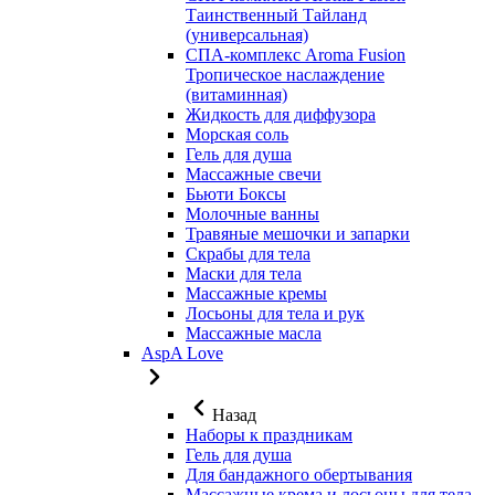
Таинственный Тайланд
(универсальная)
СПА-комплекс Aroma Fusion
Тропическое наслаждение
(витаминная)
Жидкость для диффузора
Морская соль
Гель для душа
Массажные свечи
Бьюти Боксы
Молочные ванны
Травяные мешочки и запарки
Скрабы для тела
Маски для тела
Массажные кремы
Лосьоны для тела и рук
Массажные масла
AspA Love
Назад
Наборы к праздникам
Гель для душа
Для бандажного обертывания
Массажные крема и лосьоны для тела