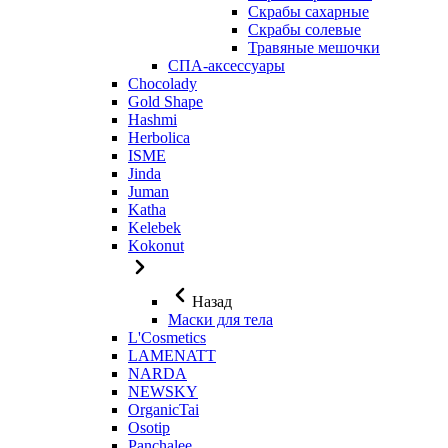
Скрабы сахарные
Скрабы солевые
Травяные мешочки
СПА-аксессуары
Chocolady
Gold Shape
Hashmi
Herbolica
ISME
Jinda
Juman
Katha
Kelebek
Kokonut
Назад
Маски для тела
L'Cosmetics
LAMENATT
NARDA
NEWSKY
OrganicTai
Osotip
Panchalee