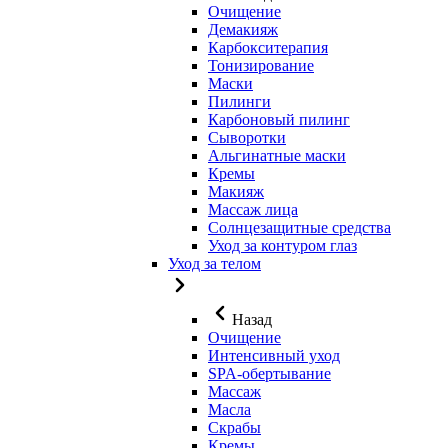
Очищение
Демакияж
Карбокситерапия
Тонизирование
Маски
Пилинги
Карбоновый пилинг
Сыворотки
Альгинатные маски
Кремы
Макияж
Массаж лица
Солнцезащитные средства
Уход за контуром глаз
Уход за телом
Назад
Очищение
Интенсивный уход
SPA-обертывание
Массаж
Масла
Скрабы
Кремы