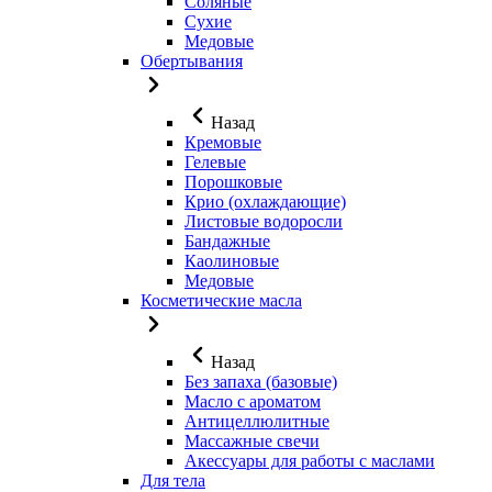
Соляные
Сухие
Медовые
Обертывания
Назад
Кремовые
Гелевые
Порошковые
Крио (охлаждающие)
Листовые водоросли
Бандажные
Каолиновые
Медовые
Косметические масла
Назад
Без запаха (базовые)
Масло с ароматом
Антицеллюлитные
Массажные свечи
Акессуары для работы с маслами
Для тела