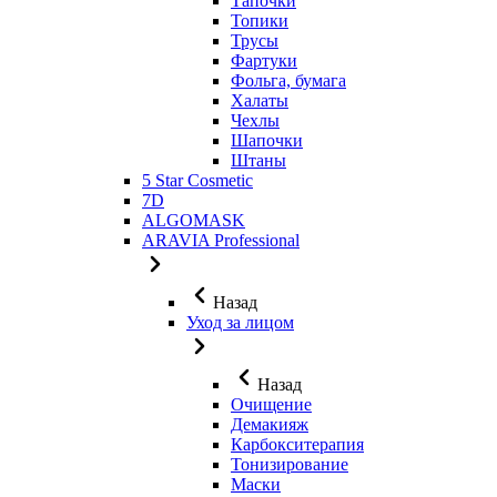
Тапочки
Топики
Трусы
Фартуки
Фольга, бумага
Халаты
Чехлы
Шапочки
Штаны
5 Star Cosmetic
7D
ALGOMASK
ARAVIA Professional
Назад
Уход за лицом
Назад
Очищение
Демакияж
Карбокситерапия
Тонизирование
Маски