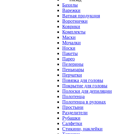
Бахилы
Варежки
Ватная продукция
Воротнички
Коврики
Комплекты
Маски
Мочалки
Носки
Пакеты
Парео
Пелерины
Пеньюары
Перчатки
Повязка для головы
Покрытие для головы
Полоски для депиляции
Полотенца
Полотенца в рулонах
Простыни
Разделители
Рубашки
Салфетки
Стикини, наклейки