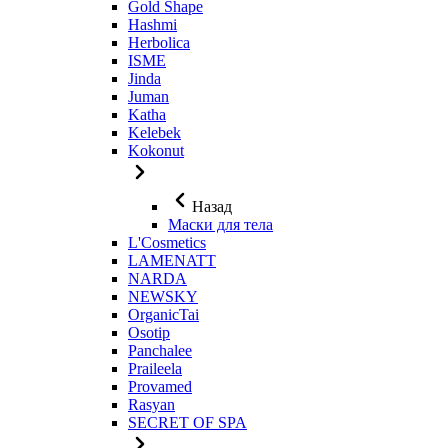
Gold Shape
Hashmi
Herbolica
ISME
Jinda
Juman
Katha
Kelebek
Kokonut
Назад
Маски для тела
L'Cosmetics
LAMENATT
NARDA
NEWSKY
OrganicTai
Osotip
Panchalee
Praileela
Provamed
Rasyan
SECRET OF SPA