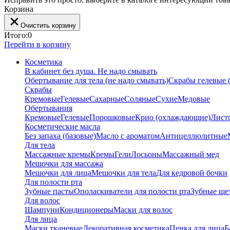
Корзина
Очистить корзину
Итого:
0
Перейти в корзину
Косметика
В кабинет без душа. Не надо смывать
Обертывание для тела (не надо смывать)
Скрабы гелевые (
Скрабы
Кремовые
Гелевые
Сахарные
Соляные
Сухие
Медовые
Обертывания
Кремовые
Гелевые
Порошковые
Крио (охлаждающие)
Лист
Косметические масла
Без запаха (базовые)
Масло с ароматом
Антицеллюлитные
Для тела
Массажные кремы
Кремы
Гели
Лосьоны
Массажный мед
Мешочки для массажа
Мешочки для лица
Мешочки для тела
Для кедровой бочки
Для полости рта
Зубные пасты
Ополаскиватели для полости рта
Зубные ще
Для волос
Шампуни
Кондиционеры
Маски для волос
Для лица
Маски тканевые
Декоративная косметика
Пенка для лица
Б