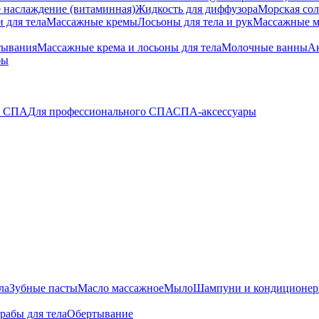
 наслаждение (витаминная)
Жидкость для диффузора
Морская сол
 для тела
Массажные кремы
Лосьоны для тела и рук
Массажные м
тывания
Массажные крема и лосьоны для тела
Молочные ванны
Ак
бы
о СПА
Для профессионального СПА
СПА-аксессуары
ла
Зубные пасты
Масло массажное
Мыло
Шампуни и кондиционе
рабы для тела
Обертывание