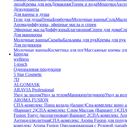
лица
Кремы для век
Демакияж
Тоник и вода
Мешочки
Аксес
Дезодоранты
Для ванны и душа
Гели для душа
Пены
Бомбочки
Молочные ванны
Соль
Мыл
Аромадиффузоры, эфирные масла и спреи
Эфирные масла
Диффузоры
Благовония
Спреи для дома
Спр
Для маникюра
Молочные ванны
Скрабы
Бальзамы для рук
Кремы для рук
Для педикюра
Молочные ванны
Косметика для ног
Массажные кремы дл
Бренды
Тайские бальзамы
wellness
Альгинатные маски
1-touch
Одноразовая продукция
5 Star Cosmetic
7D
ALGOMASK
ARAVIA Professional
Уход за лицом
Уход за телом
Маникюр/педикюр
Уход за во
AROMA FUSION
СПА-комплекс Пина колада (баланс)
Cпа-комплекс вино 
(Вариант 2)
СПА-комплекс Слим Массаж (Вариант 1)
СПА
Fusion Тонус (коллагеновая) Вариант 2
СПА-комплекс Arom
Антицеллюлитная
СПА-комплекс Aroma Fusion для похуд
комплекс Aroma Fusion Омолаживающая с Розовой папай