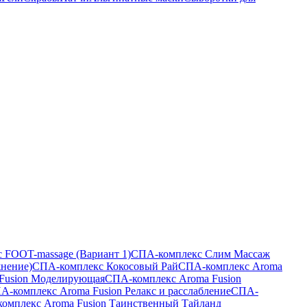
 FOOT-massage (Вариант 1)
СПА-комплекс Слим Массаж
жнение)
СПА-комплекс Кокосовый Рай
СПА-комплекс Aroma
Fusion Моделирующая
СПА-комплекс Aroma Fusion
А-комплекс Aroma Fusion Релакс и расслабление
СПА-
омплекс Aroma Fusion Таинственный Тайланд