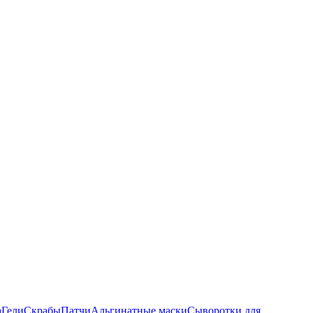
а
Гели
Скрабы
Патчи
Альгинатные маски
Сыворотки для