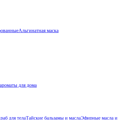
рованные
Альгинатная маска
ый крем для тела
Массажное масло
анна
Гель для душа
Новогоднее Spa
Подарочные наборы
Бомбочка
 “МЕДОВО-МАЛИНОВАЯ” ПРОДОЛЖИТЕЛЬНОСТЬ 120
ОДОЛЖИТЕЛЬНОСТЬ 120 МИНУТ
ORGANIC ЙОД SPA
КЦИЯ ФИГУРЫ SPA ПРОГРАММЫ ОТ SPA№1 СПА
A№1 СПА ПРОГРАММА “ТОНУС БАМБУК”
ароматы для дома
ОВО-ЙОГУРТОВАЯ” ПРОДОЛЖИТЕЛЬНОСТЬ 120
ИЕ И ОЧИЩЕНИЕ СПА-комплекс “РАЙСКОЕ ПОМЕЛО”
 МИНУТ
ОМОЛОЖЕНИЕ СПА-комплекс “РАЙСКИЙ КОКОС”
ДОЛЖИТЕЛЬНОСТЬ 120 МИНУТ
ПИТАНИЕ И УВЛАЖЕНИЕ
-комплекс “ЭКЗОТИК МАНГО” ПРОДОЛЖИТЕЛЬНОСТЬ
раб для тела
Тайские бальзамы и масла
Эфирные масла и