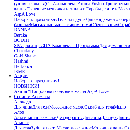
(универсальная)
СПА-комплекс Aroma Fusion Тропическое
ванны
Травяные мешочки и запарки
Скрабы для тела
Маски
AspA Love
Наборы к праздникам
Гель для душа
Для бандажного обер
базовые
Массажные масла с ароматами
Обертывания
Скра
BANNA
Baraka
BODHI
SPA для лица
СПА Комплексы Программы
Для домашнег
Chocolady
Gold Shape
Hashmi
Herbolica
ISME
Акции
Jinda
Наборы к праздникам!
Juman
НОВИНКИ!
Katha
Акция "Попробовать базовые масла AspA Love"
Kelebek
Серии и Ароматы
Kokonut
Авокадо
Маски для тела
Для лица
Для тела
Массажное масло
Скраб для тела
Мыло
L'Cosmetics
Алоэ
LAMENATT
Альгинантные маски
Дезодоранты
Для лица
Для рук
Для те
NARDA
Ананас
NEWSKY
Для тела
Зубная паста
Масло массажное
Молочная ванна
Ск
OrganicTai