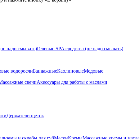
не надо смывать)
Гелевые SPA средства (не надо смывать)
овые водоросли
Бандажные
Каолиновые
Медовые
Массажные свечи
Акессуары для работы с маслами
тки
Держатели щеток
альзамы и скрабы для губ
Маски
Кремы
Массажные кремы и масл