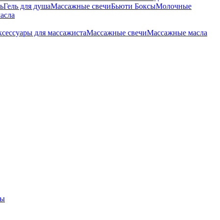
ь
Гель для душа
Массажные свечи
Бьюти Боксы
Молочные
асла
сессуары для массажиста
Массажные свечи
Массажные масла
ры