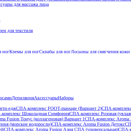
суары для массажа лица
о
еи для текстиля
я ног
Кремы для ног
Скрабы для ног
Лосьоны для смягчения кожи
лосами
Депиляция
Аксессуары
Наборы
анти-едж
СПА-комплекс FOOT-massage (Вариант 2)
СПА-комплекс
-комплекс Шоколадная Симфония
СПА-комплекс Розовая (увла
a Fusion Тонус (коллагеновая) Вариант 1
СПА-комплекс Aroma 
ения (морские водоросли)
СПА-комплекс Aroma Fusion Детокс
СП
ей
СПА-комплекс Aroma Fusion Азия СПА (универсальная)
СПА-к