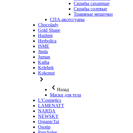
Скрабы сахарные
Скрабы солевые
Травяные мешочки
СПА-аксессуары
Chocolady
Gold Shape
Hashmi
Herbolica
ISME
Jinda
Juman
Katha
Kelebek
Kokonut
Назад
Маски для тела
L'Cosmetics
LAMENATT
NARDA
NEWSKY
OrganicTai
Osotip
Panchalee