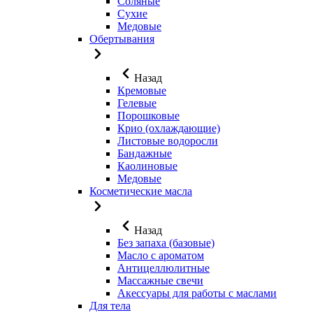
Соляные
Сухие
Медовые
Обертывания
Назад
Кремовые
Гелевые
Порошковые
Крио (охлаждающие)
Листовые водоросли
Бандажные
Каолиновые
Медовые
Косметические масла
Назад
Без запаха (базовые)
Масло с ароматом
Антицеллюлитные
Массажные свечи
Акессуары для работы с маслами
Для тела