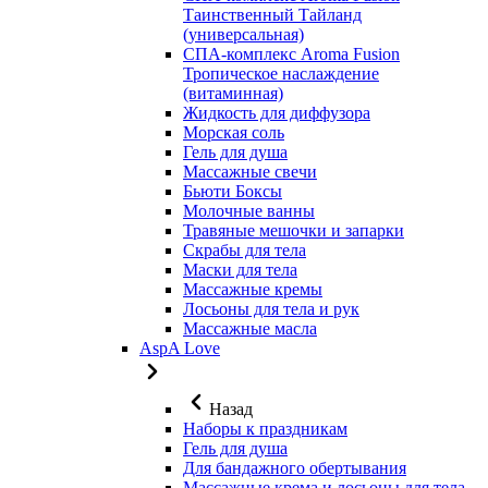
Таинственный Тайланд
(универсальная)
СПА-комплекс Aroma Fusion
Тропическое наслаждение
(витаминная)
Жидкость для диффузора
Морская соль
Гель для душа
Массажные свечи
Бьюти Боксы
Молочные ванны
Травяные мешочки и запарки
Скрабы для тела
Маски для тела
Массажные кремы
Лосьоны для тела и рук
Массажные масла
AspA Love
Назад
Наборы к праздникам
Гель для душа
Для бандажного обертывания
Массажные крема и лосьоны для тела