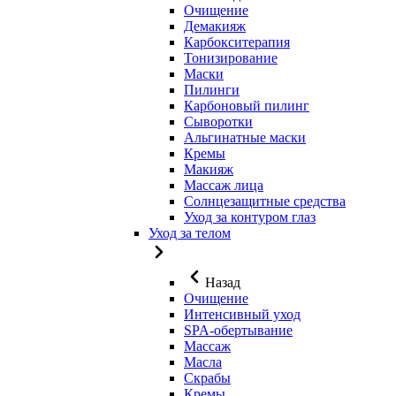
Очищение
Демакияж
Карбокситерапия
Тонизирование
Маски
Пилинги
Карбоновый пилинг
Сыворотки
Альгинатные маски
Кремы
Макияж
Массаж лица
Солнцезащитные средства
Уход за контуром глаз
Уход за телом
Назад
Очищение
Интенсивный уход
SPA-обертывание
Массаж
Масла
Скрабы
Кремы