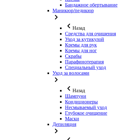
Бандажное обертывание
Маникюр/педикюр
Назад
Средства для очищения
Уход за кутикулой
Кремы для рук
Кремы для ног
Скрабы
Парафинотерапия
Специальный уход
Уход за волосами
Назад
Шампуни
Кондиционеры
Несмываемый уход
Глубокое очищение
Маски
Депиляция