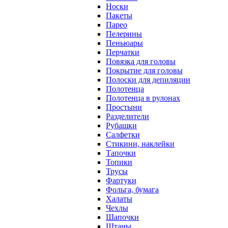
Носки
Пакеты
Парео
Пелерины
Пеньюары
Перчатки
Повязка для головы
Покрытие для головы
Полоски для депиляции
Полотенца
Полотенца в рулонах
Простыни
Разделители
Рубашки
Салфетки
Стикини, наклейки
Тапочки
Топики
Трусы
Фартуки
Фольга, бумага
Халаты
Чехлы
Шапочки
Штаны