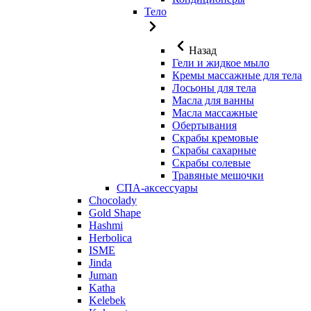
Тело
Назад
Гели и жидкое мыло
Кремы массажные для тела
Лосьоны для тела
Масла для ванны
Масла массажные
Обертывания
Скрабы кремовые
Скрабы сахарные
Скрабы солевые
Травяные мешочки
СПА-аксессуары
Chocolady
Gold Shape
Hashmi
Herbolica
ISME
Jinda
Juman
Katha
Kelebek