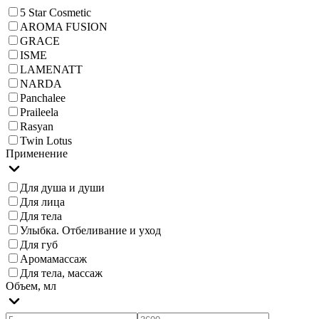
5 Star Cosmetic
AROMA FUSION
GRACE
ISME
LAMENATT
NARDA
Panchalee
Praileela
Rasyan
Twin Lotus
Применение
Для душа и души
Для лица
Для тела
Улыбка. Отбеливание и уход
Для губ
Аромамассаж
Для тела, массаж
Объем, мл