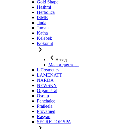
Gold Shape
Hashmi
Herbolica
ISME
Jinda
Juman
Katha
Kelebek
Kokonut
Назад
Маски для тела
L'Cosmetics
LAMENATT
NARDA
NEWSKY
OrganicTai
Osotip
Panchalee
Praileela
Provamed
Rasyan
SECRET OF SPA