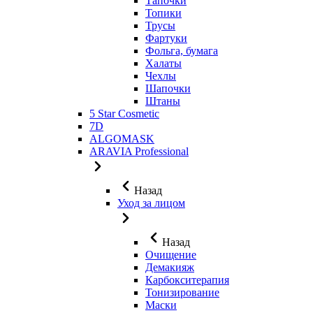
Тапочки
Топики
Трусы
Фартуки
Фольга, бумага
Халаты
Чехлы
Шапочки
Штаны
5 Star Cosmetic
7D
ALGOMASK
ARAVIA Professional
Назад
Уход за лицом
Назад
Очищение
Демакияж
Карбокситерапия
Тонизирование
Маски