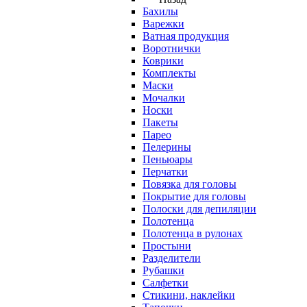
Бахилы
Варежки
Ватная продукция
Воротнички
Коврики
Комплекты
Маски
Мочалки
Носки
Пакеты
Парео
Пелерины
Пеньюары
Перчатки
Повязка для головы
Покрытие для головы
Полоски для депиляции
Полотенца
Полотенца в рулонах
Простыни
Разделители
Рубашки
Салфетки
Стикини, наклейки