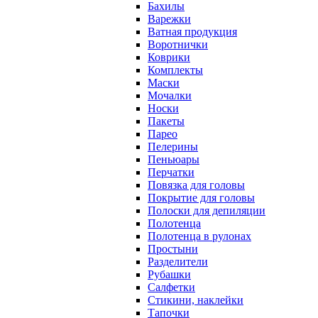
Бахилы
Варежки
Ватная продукция
Воротнички
Коврики
Комплекты
Маски
Мочалки
Носки
Пакеты
Парео
Пелерины
Пеньюары
Перчатки
Повязка для головы
Покрытие для головы
Полоски для депиляции
Полотенца
Полотенца в рулонах
Простыни
Разделители
Рубашки
Салфетки
Стикини, наклейки
Тапочки