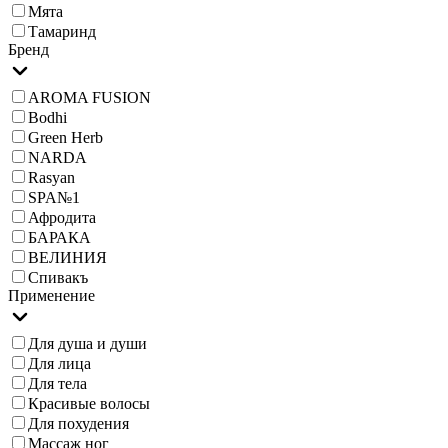
Мята
Тамаринд
Бренд
AROMA FUSION
Bodhi
Green Herb
NARDA
Rasyan
SPA№1
Афродита
БАРАКА
ВЕЛИНИЯ
Спивакъ
Применение
Для душа и души
Для лица
Для тела
Красивые волосы
Для похудения
Массаж ног