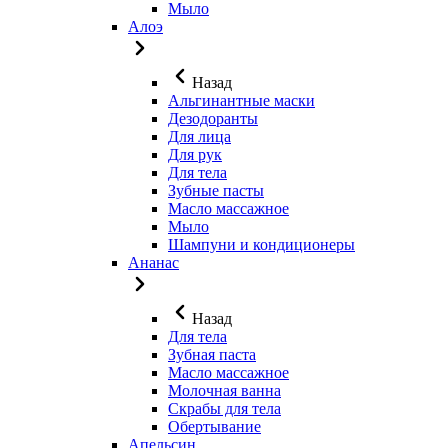
Мыло
Алоэ
Назад
Альгинантные маски
Дезодоранты
Для лица
Для рук
Для тела
Зубные пасты
Масло массажное
Мыло
Шампуни и кондиционеры
Ананас
Назад
Для тела
Зубная паста
Масло массажное
Молочная ванна
Скрабы для тела
Обертывание
Апельсин