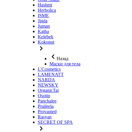
Hashmi
Herbolica
ISME
Jinda
Juman
Katha
Kelebek
Kokonut
Назад
Маски для тела
L'Cosmetics
LAMENATT
NARDA
NEWSKY
OrganicTai
Osotip
Panchalee
Praileela
Provamed
Rasyan
SECRET OF SPA