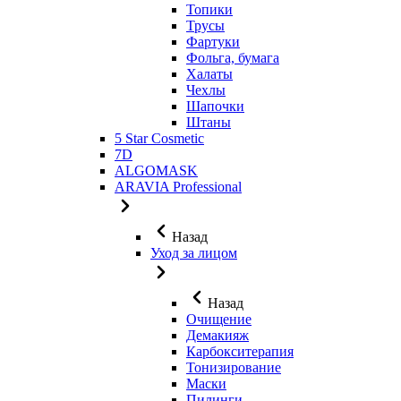
Топики
Трусы
Фартуки
Фольга, бумага
Халаты
Чехлы
Шапочки
Штаны
5 Star Cosmetic
7D
ALGOMASK
ARAVIA Professional
Назад
Уход за лицом
Назад
Очищение
Демакияж
Карбокситерапия
Тонизирование
Маски
Пилинги