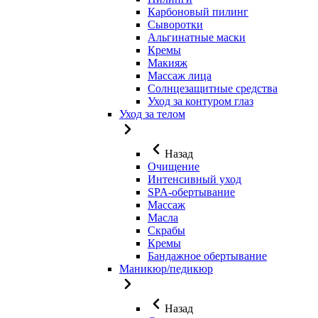
Карбоновый пилинг
Сыворотки
Альгинатные маски
Кремы
Макияж
Массаж лица
Солнцезащитные средства
Уход за контуром глаз
Уход за телом
Назад
Очищение
Интенсивный уход
SPA-обертывание
Массаж
Масла
Скрабы
Кремы
Бандажное обертывание
Маникюр/педикюр
Назад