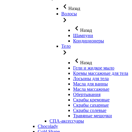
Назад
Волосы
Назад
Шампуни
Кондиционеры
Тело
Назад
Гели и жидкое мыло
Кремы массажные для тела
Лосьоны для тела
Масла для ванны
Масла массажные
Обертывания
Скрабы кремовые
Скрабы сахарные
Скрабы солевые
Травяные мешочки
СПА-аксессуары
Chocolady
Gold Shape