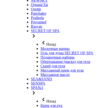
NEWSKY
OrganicTai
Osotip
Panchalee
Praileela
Provamed
Rasyan
SECRET OF SPA
Назад
Молочные ванны
Гель для душа SECRET OF SPA
Подарочные наборы
Обертывание (маска) для тела
Скраб для тела
Массажный крем для тела
Массажное масло
SEA&SAND
SENSPA
SPA№1
Назад
Крем для рук