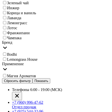
Зеленый чай
Инжир
Корица и ваниль
Лаванда
Лемонграсс
Лотос
Франжипани
Чампака
Бренд
Bodhi
Lemongrass House
Применение
Магия Ароматов
Сбросить фильтр
Показать
Телефоны 6:00 - 19:00 (МСК)
+7 (960) 996-47-62
Отдел продаж
+7 (925) 544-32-96