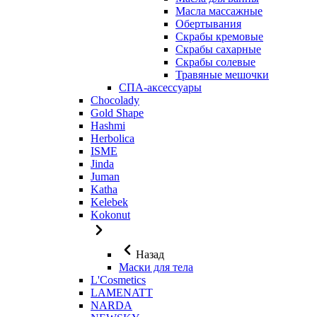
Масла массажные
Обертывания
Скрабы кремовые
Скрабы сахарные
Скрабы солевые
Травяные мешочки
СПА-аксессуары
Chocolady
Gold Shape
Hashmi
Herbolica
ISME
Jinda
Juman
Katha
Kelebek
Kokonut
Назад
Маски для тела
L'Cosmetics
LAMENATT
NARDA