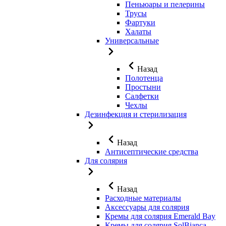
Пеньюары и пелерины
Трусы
Фартуки
Халаты
Универсальные
Назад
Полотенца
Простыни
Салфетки
Чехлы
Дезинфекция и стерилизация
Назад
Антисептические средства
Для солярия
Назад
Расходные материалы
Аксессуары для солярия
Кремы для солярия Emerald Bay
Кремы для солярия SolBianca