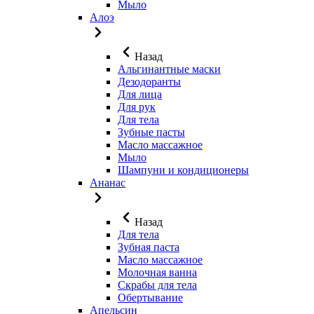
Мыло
Алоэ
Назад
Альгинантные маски
Дезодоранты
Для лица
Для рук
Для тела
Зубные пасты
Масло массажное
Мыло
Шампуни и кондиционеры
Ананас
Назад
Для тела
Зубная паста
Масло массажное
Молочная ванна
Скрабы для тела
Обертывание
Апельсин