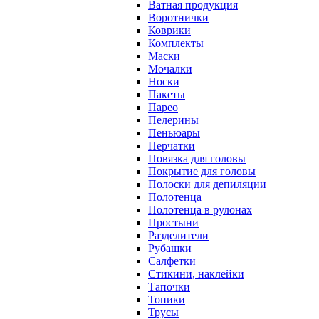
Ватная продукция
Воротнички
Коврики
Комплекты
Маски
Мочалки
Носки
Пакеты
Парео
Пелерины
Пеньюары
Перчатки
Повязка для головы
Покрытие для головы
Полоски для депиляции
Полотенца
Полотенца в рулонах
Простыни
Разделители
Рубашки
Салфетки
Стикини, наклейки
Тапочки
Топики
Трусы