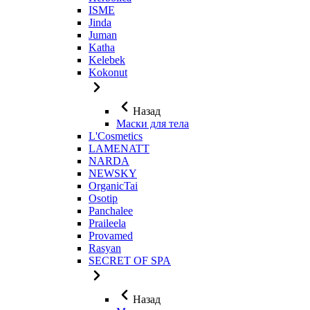
ISME
Jinda
Juman
Katha
Kelebek
Kokonut
Назад
Маски для тела
L'Cosmetics
LAMENATT
NARDA
NEWSKY
OrganicTai
Osotip
Panchalee
Praileela
Provamed
Rasyan
SECRET OF SPA
Назад