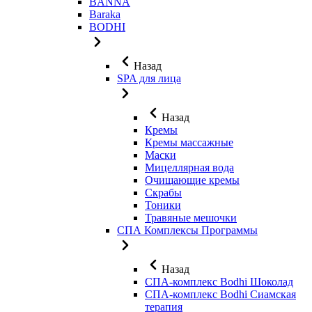
BANNA
Baraka
BODHI
Назад
SPA для лица
Назад
Кремы
Кремы массажные
Маски
Мицеллярная вода
Очищающие кремы
Скрабы
Тоники
Травяные мешочки
СПА Комплексы Программы
Назад
СПА-комплекс Bodhi Шоколад
СПА-комплекс Bodhi Сиамская
терапия