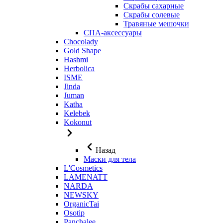
Скрабы сахарные
Скрабы солевые
Травяные мешочки
СПА-аксессуары
Chocolady
Gold Shape
Hashmi
Herbolica
ISME
Jinda
Juman
Katha
Kelebek
Kokonut
Назад
Маски для тела
L'Cosmetics
LAMENATT
NARDA
NEWSKY
OrganicTai
Osotip
Panchalee