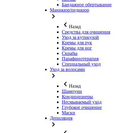
Бандажное обертывание
Маникюр/педикюр
Назад
Средства для очищения
Уход за кутикулой
Кремы для рук
Кремы для ног
Скрабы
Парафинотерапия
Специальный уход
Уход за волосами
Назад
Шампуни
Кондиционеры
Несмываемый уход
Глубокое очищение
Маски
Депиляция