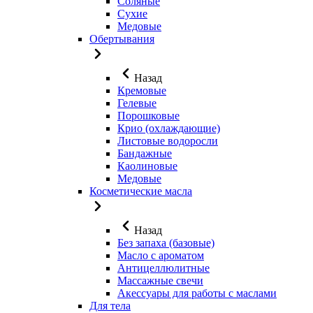
Соляные
Сухие
Медовые
Обертывания
Назад
Кремовые
Гелевые
Порошковые
Крио (охлаждающие)
Листовые водоросли
Бандажные
Каолиновые
Медовые
Косметические масла
Назад
Без запаха (базовые)
Масло с ароматом
Антицеллюлитные
Массажные свечи
Акессуары для работы с маслами
Для тела