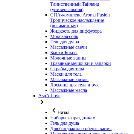
Таинственный Тайланд
(универсальная)
СПА-комплекс Aroma Fusion
Тропическое наслаждение
(витаминная)
Жидкость для диффузора
Морская соль
Гель для душа
Массажные свечи
Бьюти Боксы
Молочные ванны
Травяные мешочки и запарки
Скрабы для тела
Маски для тела
Массажные кремы
Лосьоны для тела и рук
Массажные масла
AspA Love
Назад
Наборы к праздникам
Гель для душа
Для бандажного обертывания
Массажные крема и лосьоны для тела