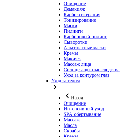
Очищение
Демакияж
Карбокситерапия
Тонизирование
Маски
Пилинги
Карбоновый пилинг
Сыворотки
Альгинатные маски
Кремы
Макияж
Массаж лица
Солнцезащитные средства
Уход за контуром глаз
Уход за телом
Назад
Очищение
Интенсивный уход
SPA-обертывание
Массаж
Масла
Скрабы
Кремы