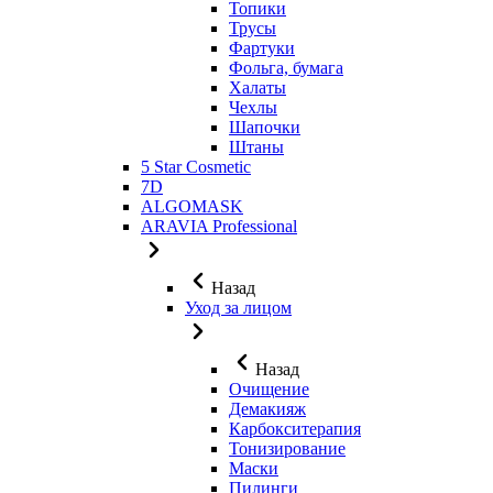
Топики
Трусы
Фартуки
Фольга, бумага
Халаты
Чехлы
Шапочки
Штаны
5 Star Cosmetic
7D
ALGOMASK
ARAVIA Professional
Назад
Уход за лицом
Назад
Очищение
Демакияж
Карбокситерапия
Тонизирование
Маски
Пилинги