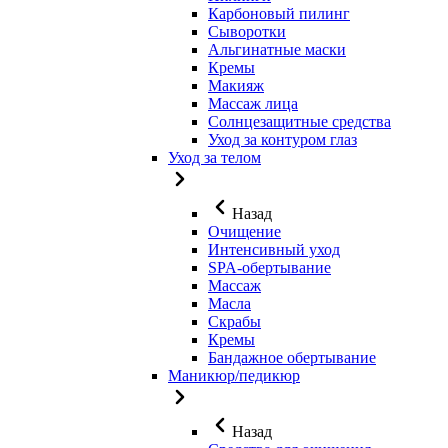
Карбоновый пилинг
Сыворотки
Альгинатные маски
Кремы
Макияж
Массаж лица
Солнцезащитные средства
Уход за контуром глаз
Уход за телом
Назад
Очищение
Интенсивный уход
SPA-обертывание
Массаж
Масла
Скрабы
Кремы
Бандажное обертывание
Маникюр/педикюр
Назад