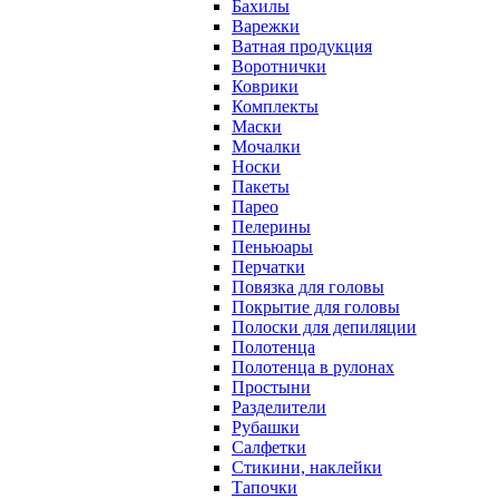
Бахилы
Варежки
Ватная продукция
Воротнички
Коврики
Комплекты
Маски
Мочалки
Носки
Пакеты
Парео
Пелерины
Пеньюары
Перчатки
Повязка для головы
Покрытие для головы
Полоски для депиляции
Полотенца
Полотенца в рулонах
Простыни
Разделители
Рубашки
Салфетки
Стикини, наклейки
Тапочки