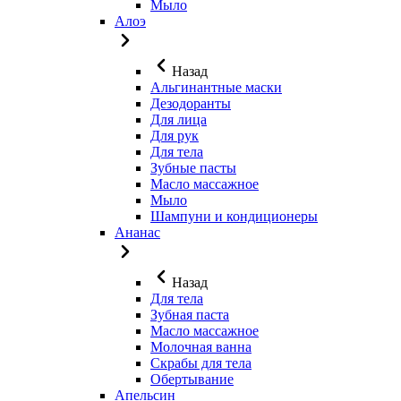
Мыло
Алоэ
Назад
Альгинантные маски
Дезодоранты
Для лица
Для рук
Для тела
Зубные пасты
Масло массажное
Мыло
Шампуни и кондиционеры
Ананас
Назад
Для тела
Зубная паста
Масло массажное
Молочная ванна
Скрабы для тела
Обертывание
Апельсин