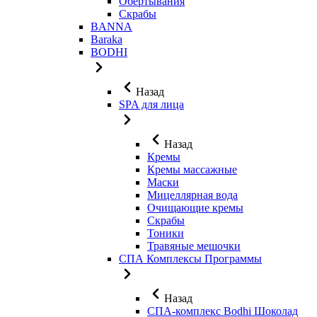
Обертывания
Скрабы
BANNA
Baraka
BODHI
Назад
SPA для лица
Назад
Кремы
Кремы массажные
Маски
Мицеллярная вода
Очищающие кремы
Скрабы
Тоники
Травяные мешочки
СПА Комплексы Программы
Назад
СПА-комплекс Bodhi Шоколад