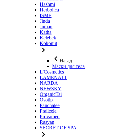
Hashmi
Herbolica
ISME
Jinda
Juman
Katha
Kelebek
Kokonut
Назад
Маски для тела
L'Cosmetics
LAMENATT
NARDA
NEWSKY
OrganicTai
Osotip
Panchalee
Praileela
Provamed
Rasyan
SECRET OF SPA