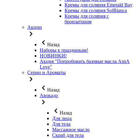
Кремы для солярия Emerald Bay
Кремы для солярия SolBianca
Кремы для солярия с
бронзатором
Акции
Назад
Наборы к праздникам!
НОВИНКИ!
Акция "Попробовать базовые масла AspA
Love"
Серии и Ароматы
Назад
Авокадо
Назад
Для лица
Для тела
Массажное масло
Скраб для тела