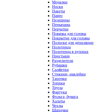
Мочалки
Носки
Пакеты
Парео
Пелерины
Пеньюары
Перчатки
Повязка для головы
Покрытие для головы
Полоски для депиляции
Полотенца
Полотенца в рулонах
Простыни
Разделители
Рубашки
Салфетки
Стикини, наклейки
Тапочки
Топики
Трусы
Фартуки
Фольга, бумага
Халаты
Чехлы
Шапочки