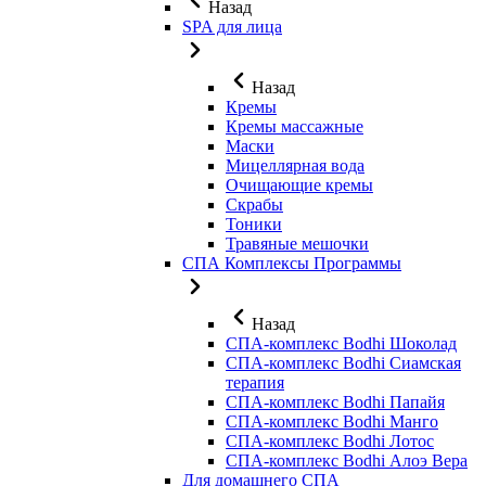
Назад
SPA для лица
Назад
Кремы
Кремы массажные
Маски
Мицеллярная вода
Очищающие кремы
Скрабы
Тоники
Травяные мешочки
СПА Комплексы Программы
Назад
СПА-комплекс Bodhi Шоколад
СПА-комплекс Bodhi Сиамская
терапия
СПА-комплекс Bodhi Папайя
СПА-комплекс Bodhi Манго
СПА-комплекс Bodhi Лотос
СПА-комплекс Bodhi Алоэ Вера
Для домашнего СПА