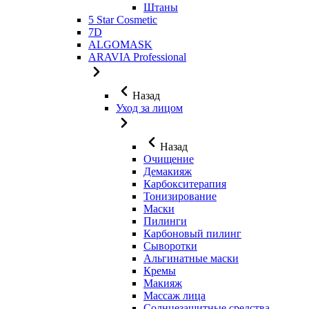
Штаны
5 Star Cosmetic
7D
ALGOMASK
ARAVIA Professional
Назад
Уход за лицом
Назад
Очищение
Демакияж
Карбокситерапия
Тонизирование
Маски
Пилинги
Карбоновый пилинг
Сыворотки
Альгинатные маски
Кремы
Макияж
Массаж лица
Солнцезащитные средства