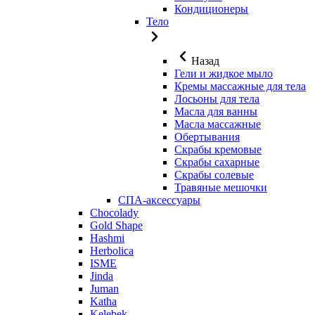
Кондиционеры
Тело
Назад
Гели и жидкое мыло
Кремы массажные для тела
Лосьоны для тела
Масла для ванны
Масла массажные
Обертывания
Скрабы кремовые
Скрабы сахарные
Скрабы солевые
Травяные мешочки
СПА-аксессуары
Chocolady
Gold Shape
Hashmi
Herbolica
ISME
Jinda
Juman
Katha
Kelebek