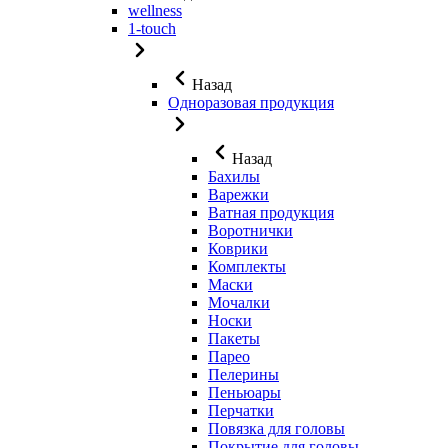
wellness
1-touch
Назад
Одноразовая продукция
Назад
Бахилы
Варежки
Ватная продукция
Воротнички
Коврики
Комплекты
Маски
Мочалки
Носки
Пакеты
Парео
Пелерины
Пеньюары
Перчатки
Повязка для головы
Покрытие для головы