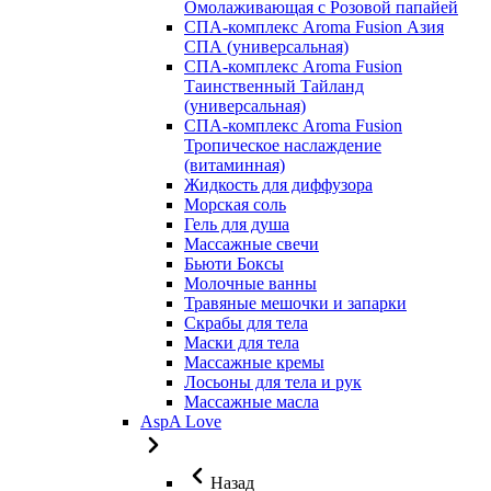
Омолаживающая с Розовой папайей
СПА-комплекс Aroma Fusion Азия
СПА (универсальная)
СПА-комплекс Aroma Fusion
Таинственный Тайланд
(универсальная)
СПА-комплекс Aroma Fusion
Тропическое наслаждение
(витаминная)
Жидкость для диффузора
Морская соль
Гель для душа
Массажные свечи
Бьюти Боксы
Молочные ванны
Травяные мешочки и запарки
Скрабы для тела
Маски для тела
Массажные кремы
Лосьоны для тела и рук
Массажные масла
AspA Love
Назад