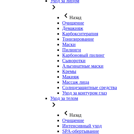
Уход за лицом
Назад
Очищение
Демакияж
Карбокситерапия
Тонизирование
Маски
Пилинги
Карбоновый пилинг
Сыворотки
Альгинатные маски
Кремы
Макияж
Массаж лица
Солнцезащитные средства
Уход за контуром глаз
Уход за телом
Назад
Очищение
Интенсивный уход
SPA-обертывание