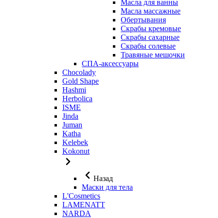
Масла для ванны
Масла массажные
Обертывания
Скрабы кремовые
Скрабы сахарные
Скрабы солевые
Травяные мешочки
СПА-аксессуары
Chocolady
Gold Shape
Hashmi
Herbolica
ISME
Jinda
Juman
Katha
Kelebek
Kokonut
Назад
Маски для тела
L'Cosmetics
LAMENATT
NARDA