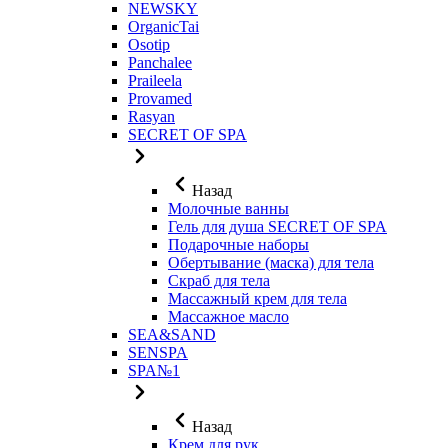
NEWSKY
OrganicTai
Osotip
Panchalee
Praileela
Provamed
Rasyan
SECRET OF SPA
Назад
Молочные ванны
Гель для душа SECRET OF SPA
Подарочные наборы
Обертывание (маска) для тела
Скраб для тела
Массажный крем для тела
Массажное масло
SEA&SAND
SENSPA
SPA№1
Назад
Крем для рук