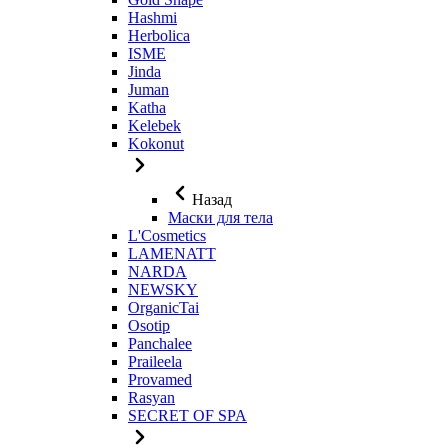
Hashmi
Herbolica
ISME
Jinda
Juman
Katha
Kelebek
Kokonut
Назад
Маски для тела
L'Cosmetics
LAMENATT
NARDA
NEWSKY
OrganicTai
Osotip
Panchalee
Praileela
Provamed
Rasyan
SECRET OF SPA