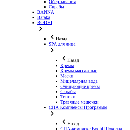
Обертывания
Скрабы
BANNA
Baraka
BODHI
Назад
SPA для лица
Назад
Кремы
Кремы массажные
Маски
Мицеллярная вода
Очищающие кремы
Скрабы
Тоники
Травяные мешочки
СПА Комплексы Программы
Назад
СПА-комплекс Bodhi Шоколад