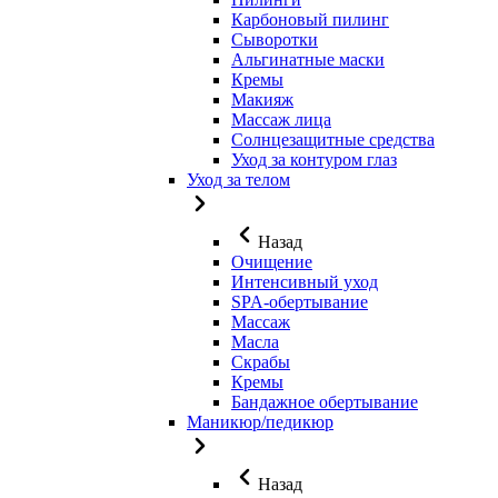
Карбоновый пилинг
Сыворотки
Альгинатные маски
Кремы
Макияж
Массаж лица
Солнцезащитные средства
Уход за контуром глаз
Уход за телом
Назад
Очищение
Интенсивный уход
SPA-обертывание
Массаж
Масла
Скрабы
Кремы
Бандажное обертывание
Маникюр/педикюр
Назад