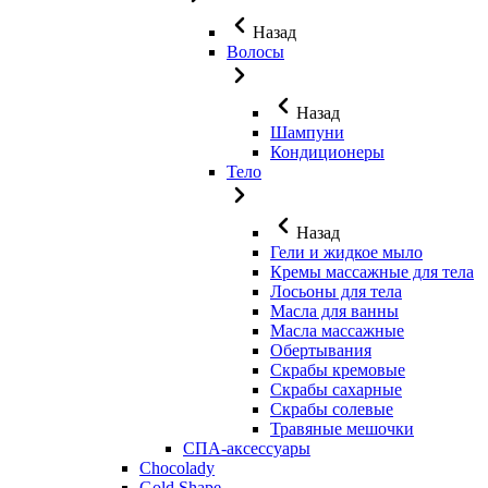
Назад
Волосы
Назад
Шампуни
Кондиционеры
Тело
Назад
Гели и жидкое мыло
Кремы массажные для тела
Лосьоны для тела
Масла для ванны
Масла массажные
Обертывания
Скрабы кремовые
Скрабы сахарные
Скрабы солевые
Травяные мешочки
СПА-аксессуары
Chocolady
Gold Shape