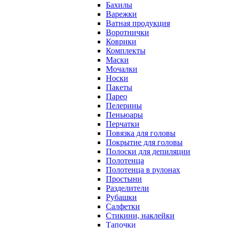
Бахилы
Варежки
Ватная продукция
Воротнички
Коврики
Комплекты
Маски
Мочалки
Носки
Пакеты
Парео
Пелерины
Пеньюары
Перчатки
Повязка для головы
Покрытие для головы
Полоски для депиляции
Полотенца
Полотенца в рулонах
Простыни
Разделители
Рубашки
Салфетки
Стикини, наклейки
Тапочки