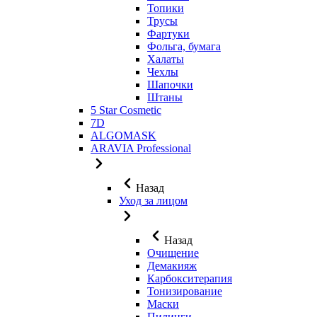
Топики
Трусы
Фартуки
Фольга, бумага
Халаты
Чехлы
Шапочки
Штаны
5 Star Cosmetic
7D
ALGOMASK
ARAVIA Professional
Назад
Уход за лицом
Назад
Очищение
Демакияж
Карбокситерапия
Тонизирование
Маски
Пилинги