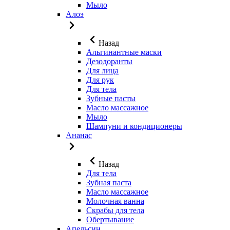
Мыло
Алоэ
Назад
Альгинантные маски
Дезодоранты
Для лица
Для рук
Для тела
Зубные пасты
Масло массажное
Мыло
Шампуни и кондиционеры
Ананас
Назад
Для тела
Зубная паста
Масло массажное
Молочная ванна
Скрабы для тела
Обертывание
Апельсин