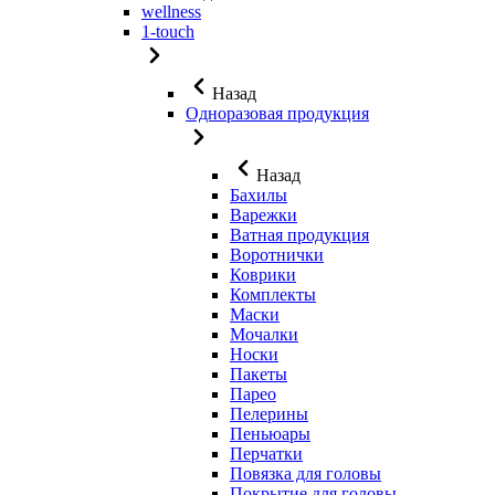
wellness
1-touch
Назад
Одноразовая продукция
Назад
Бахилы
Варежки
Ватная продукция
Воротнички
Коврики
Комплекты
Маски
Мочалки
Носки
Пакеты
Парео
Пелерины
Пеньюары
Перчатки
Повязка для головы
Покрытие для головы