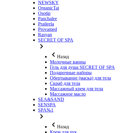
NEWSKY
OrganicTai
Osotip
Panchalee
Praileela
Provamed
Rasyan
SECRET OF SPA
Назад
Молочные ванны
Гель для душа SECRET OF SPA
Подарочные наборы
Обертывание (маска) для тела
Скраб для тела
Массажный крем для тела
Массажное масло
SEA&SAND
SENSPA
SPA№1
Назад
Крем для рук