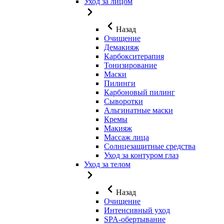
Уход за лицом
Назад
Очищение
Демакияж
Карбокситерапия
Тонизирование
Маски
Пилинги
Карбоновый пилинг
Сыворотки
Альгинатные маски
Кремы
Макияж
Массаж лица
Солнцезащитные средства
Уход за контуром глаз
Уход за телом
Назад
Очищение
Интенсивный уход
SPA-обертывание