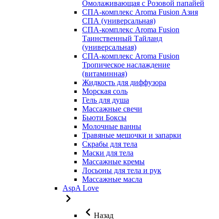
Омолаживающая с Розовой папайей
СПА-комплекс Aroma Fusion Азия
СПА (универсальная)
СПА-комплекс Aroma Fusion
Таинственный Тайланд
(универсальная)
СПА-комплекс Aroma Fusion
Тропическое наслаждение
(витаминная)
Жидкость для диффузора
Морская соль
Гель для душа
Массажные свечи
Бьюти Боксы
Молочные ванны
Травяные мешочки и запарки
Скрабы для тела
Маски для тела
Массажные кремы
Лосьоны для тела и рук
Массажные масла
AspA Love
Назад