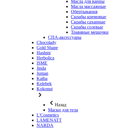
Масла для ванны
Масла массажные
Обертывания
Скрабы кремовые
Скрабы сахарные
Скрабы солевые
Травяные мешочки
СПА-аксессуары
Chocolady
Gold Shape
Hashmi
Herbolica
ISME
Jinda
Juman
Katha
Kelebek
Kokonut
Назад
Маски для тела
L'Cosmetics
LAMENATT
NARDA