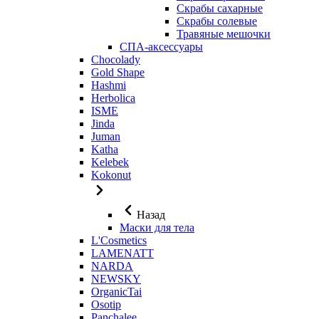
Скрабы сахарные
Скрабы солевые
Травяные мешочки
СПА-аксессуары
Chocolady
Gold Shape
Hashmi
Herbolica
ISME
Jinda
Juman
Katha
Kelebek
Kokonut
Назад
Маски для тела
L'Cosmetics
LAMENATT
NARDA
NEWSKY
OrganicTai
Osotip
Panchalee