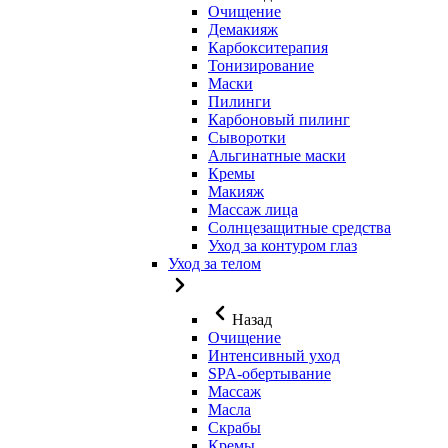
Очищение
Демакияж
Карбокситерапия
Тонизирование
Маски
Пилинги
Карбоновый пилинг
Сыворотки
Альгинатные маски
Кремы
Макияж
Массаж лица
Солнцезащитные средства
Уход за контуром глаз
Уход за телом
Назад
Очищение
Интенсивный уход
SPA-обертывание
Массаж
Масла
Скрабы
Кремы