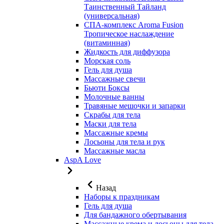
Таинственный Тайланд
(универсальная)
СПА-комплекс Aroma Fusion
Тропическое наслаждение
(витаминная)
Жидкость для диффузора
Морская соль
Гель для душа
Массажные свечи
Бьюти Боксы
Молочные ванны
Травяные мешочки и запарки
Скрабы для тела
Маски для тела
Массажные кремы
Лосьоны для тела и рук
Массажные масла
AspA Love
Назад
Наборы к праздникам
Гель для душа
Для бандажного обертывания
Массажные крема и лосьоны для тела