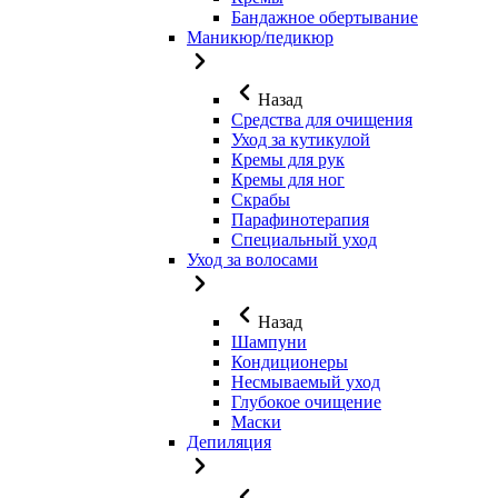
Бандажное обертывание
Маникюр/педикюр
Назад
Средства для очищения
Уход за кутикулой
Кремы для рук
Кремы для ног
Скрабы
Парафинотерапия
Специальный уход
Уход за волосами
Назад
Шампуни
Кондиционеры
Несмываемый уход
Глубокое очищение
Маски
Депиляция