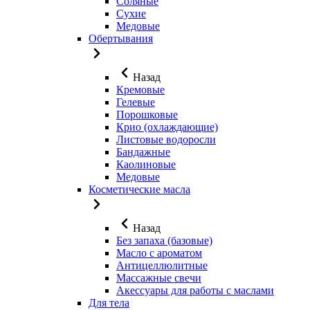
Соляные
Сухие
Медовые
Обертывания
Назад
Кремовые
Гелевые
Порошковые
Крио (охлаждающие)
Листовые водоросли
Бандажные
Каолиновые
Медовые
Косметические масла
Назад
Без запаха (базовые)
Масло с ароматом
Антицеллюлитные
Массажные свечи
Акессуары для работы с маслами
Для тела