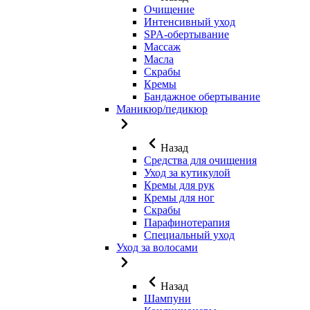
Очищение
Интенсивный уход
SPA-обертывание
Массаж
Масла
Скрабы
Кремы
Бандажное обертывание
Маникюр/педикюр
Назад
Средства для очищения
Уход за кутикулой
Кремы для рук
Кремы для ног
Скрабы
Парафинотерапия
Специальный уход
Уход за волосами
Назад
Шампуни