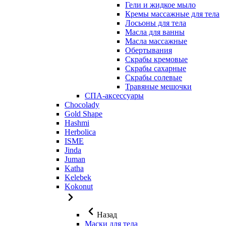
Гели и жидкое мыло
Кремы массажные для тела
Лосьоны для тела
Масла для ванны
Масла массажные
Обертывания
Скрабы кремовые
Скрабы сахарные
Скрабы солевые
Травяные мешочки
СПА-аксессуары
Chocolady
Gold Shape
Hashmi
Herbolica
ISME
Jinda
Juman
Katha
Kelebek
Kokonut
Назад
Маски для тела