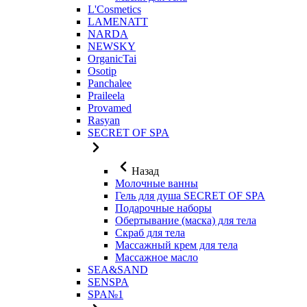
L'Cosmetics
LAMENATT
NARDA
NEWSKY
OrganicTai
Osotip
Panchalee
Praileela
Provamed
Rasyan
SECRET OF SPA
Назад
Молочные ванны
Гель для душа SECRET OF SPA
Подарочные наборы
Обертывание (маска) для тела
Скраб для тела
Массажный крем для тела
Массажное масло
SEA&SAND
SENSPA
SPA№1