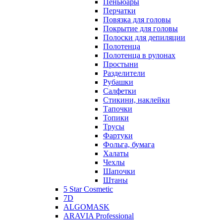
Пеньюары
Перчатки
Повязка для головы
Покрытие для головы
Полоски для депиляции
Полотенца
Полотенца в рулонах
Простыни
Разделители
Рубашки
Салфетки
Стикини, наклейки
Тапочки
Топики
Трусы
Фартуки
Фольга, бумага
Халаты
Чехлы
Шапочки
Штаны
5 Star Cosmetic
7D
ALGOMASK
ARAVIA Professional