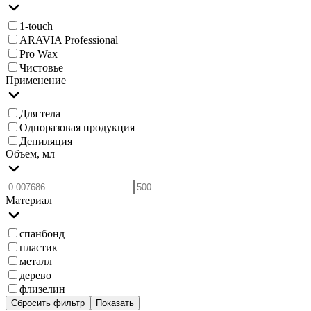
1-touch
ARAVIA Professional
Pro Wax
Чистовье
Применение
Для тела
Одноразовая продукция
Депиляция
Объем, мл
Материал
спанбонд
пластик
металл
дерево
флизелин
Сбросить фильтр
Показать