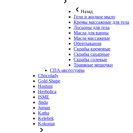
Назад
Гели и жидкое мыло
Кремы массажные для тела
Лосьоны для тела
Масла для ванны
Масла массажные
Обертывания
Скрабы кремовые
Скрабы сахарные
Скрабы солевые
Травяные мешочки
СПА-аксессуары
Chocolady
Gold Shape
Hashmi
Herbolica
ISME
Jinda
Juman
Katha
Kelebek
Kokonut