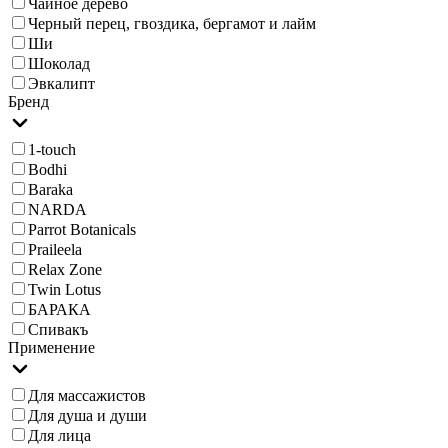
Чайное дерево
Черный перец, гвоздика, бергамот и лайм
Ши
Шоколад
Эвкалипт
Бренд
1-touch
Bodhi
Baraka
NARDA
Parrot Botanicals
Praileela
Relax Zone
Twin Lotus
БАРАКА
Спивакъ
Применение
Для массажистов
Для душа и души
Для лица