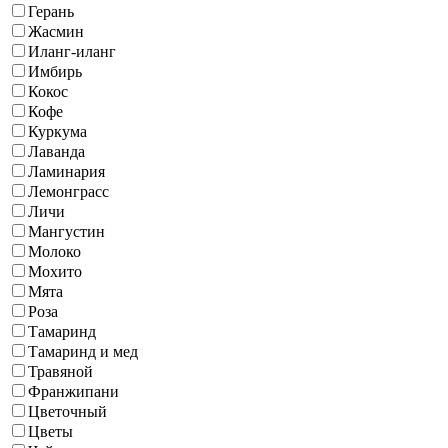
Герань
Жасмин
Иланг-иланг
Имбирь
Кокос
Кофе
Куркума
Лаванда
Ламинария
Лемонграсс
Личи
Мангустин
Молоко
Мохито
Мята
Роза
Тамаринд
Тамаринд и мед
Травяной
Франжипани
Цветочный
Цветы