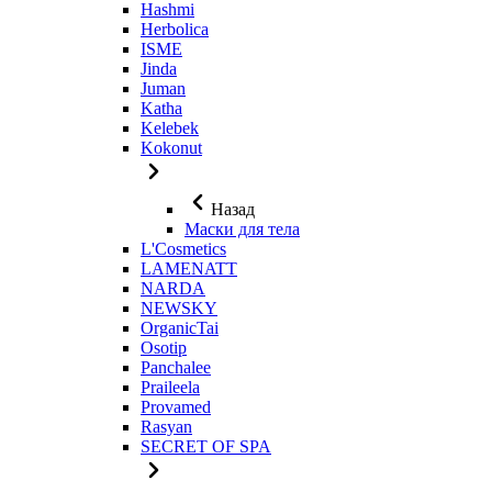
Hashmi
Herbolica
ISME
Jinda
Juman
Katha
Kelebek
Kokonut
Назад
Маски для тела
L'Cosmetics
LAMENATT
NARDA
NEWSKY
OrganicTai
Osotip
Panchalee
Praileela
Provamed
Rasyan
SECRET OF SPA