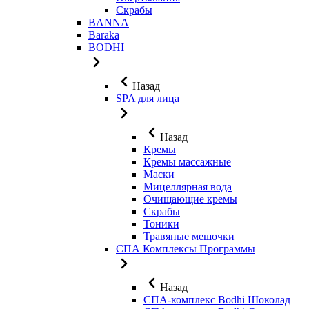
Скрабы
BANNA
Baraka
BODHI
Назад
SPA для лица
Назад
Кремы
Кремы массажные
Маски
Мицеллярная вода
Очищающие кремы
Скрабы
Тоники
Травяные мешочки
СПА Комплексы Программы
Назад
СПА-комплекс Bodhi Шоколад