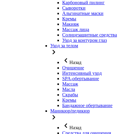
Карбоновый пилинг
Сыворотки
Альгинатные маски
Кремы
Макияж
Массаж лица
Солнцезащитные средства
Уход за контуром глаз
Уход за телом
Назад
Очищение
Интенсивный уход
SPA-обертывание
Массаж
Масла
Скрабы
Кремы
Бандажное обертывание
Маникюр/педикюр
Назад
Средства для очищения