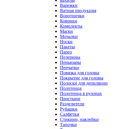
Бахилы
Варежки
Ватная продукция
Воротнички
Коврики
Комплекты
Маски
Мочалки
Носки
Пакеты
Парео
Пелерины
Пеньюары
Перчатки
Повязка для головы
Покрытие для головы
Полоски для депиляции
Полотенца
Полотенца в рулонах
Простыни
Разделители
Рубашки
Салфетки
Стикини, наклейки
Тапочки