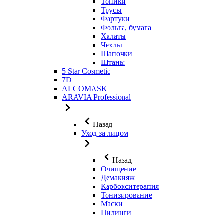
Топики
Трусы
Фартуки
Фольга, бумага
Халаты
Чехлы
Шапочки
Штаны
5 Star Cosmetic
7D
ALGOMASK
ARAVIA Professional
Назад
Уход за лицом
Назад
Очищение
Демакияж
Карбокситерапия
Тонизирование
Маски
Пилинги