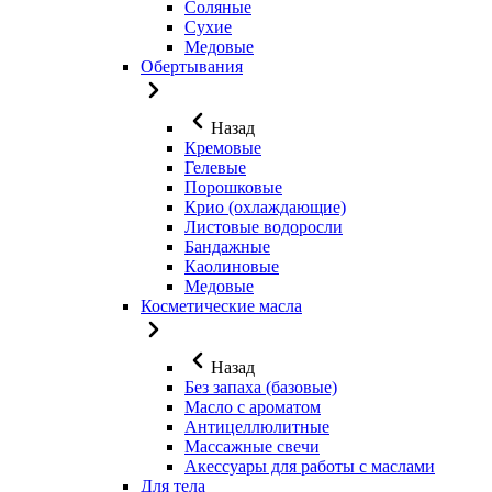
Соляные
Сухие
Медовые
Обертывания
Назад
Кремовые
Гелевые
Порошковые
Крио (охлаждающие)
Листовые водоросли
Бандажные
Каолиновые
Медовые
Косметические масла
Назад
Без запаха (базовые)
Масло с ароматом
Антицеллюлитные
Массажные свечи
Акессуары для работы с маслами
Для тела