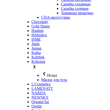
Скрабы сахарные
Скрабы солевые
Травяные мешочки
СПА-аксессуары
Chocolady
Gold Shape
Hashmi
Herbolica
ISME
Jinda
Juman
Katha
Kelebek
Kokonut
Назад
Маски для тела
L'Cosmetics
LAMENATT
NARDA
NEWSKY
OrganicTai
Osotip