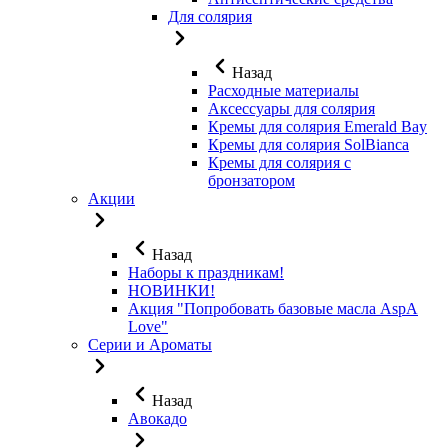
Для солярия
Назад
Расходные материалы
Аксессуары для солярия
Кремы для солярия Emerald Bay
Кремы для солярия SolBianca
Кремы для солярия с
бронзатором
Акции
Назад
Наборы к праздникам!
НОВИНКИ!
Акция "Попробовать базовые масла AspA
Love"
Серии и Ароматы
Назад
Авокадо