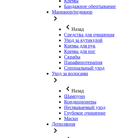
Кремы
Бандажное обертывание
Маникюр/педикюр
Назад
Средства для очищения
Уход за кутикулой
Кремы для рук
Кремы для ног
Скрабы
Парафинотерапия
Специальный уход
Уход за волосами
Назад
Шампуни
Кондиционеры
Несмываемый уход
Глубокое очищение
Маски
Депиляция