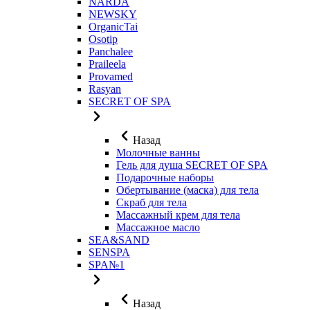
NARDA
NEWSKY
OrganicTai
Osotip
Panchalee
Praileela
Provamed
Rasyan
SECRET OF SPA
Назад
Молочные ванны
Гель для душа SECRET OF SPA
Подарочные наборы
Обертывание (маска) для тела
Скраб для тела
Массажный крем для тела
Массажное масло
SEA&SAND
SENSPA
SPA№1
Назад