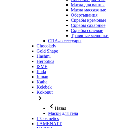
Масла для ванны
Масла массажные
Обертывания
Скрабы кремовые
Скрабы сахарные
Скрабы солевые
Травяные мешочки
СПА-аксессуары
Chocolady
Gold Shape
Hashmi
Herbolica
ISME
Jinda
Juman
Katha
Kelebek
Kokonut
Назад
Маски для тела
L'Cosmetics
LAMENATT