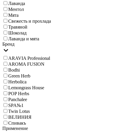
Лаванда
Ментол
Мята
Свежесть и прохлада
Травяной
Шоколад
Лаванда и мята
Бренд
ARAVIA Professional
AROMA FUSION
Bodhi
Green Herb
Herbolica
Lemongrass House
POP Herbs
Panchalee
SPA№1
Twin Lotus
ВЕЛИНИЯ
Спивакъ
Применение