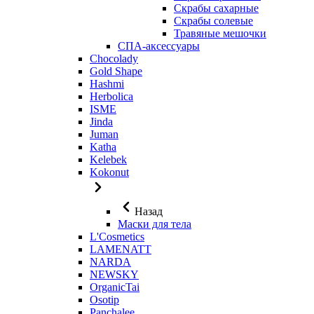
Скрабы сахарные
Скрабы солевые
Травяные мешочки
СПА-аксессуары
Chocolady
Gold Shape
Hashmi
Herbolica
ISME
Jinda
Juman
Katha
Kelebek
Kokonut
Назад
Маски для тела
L'Cosmetics
LAMENATT
NARDA
NEWSKY
OrganicTai
Osotip
Panchalee