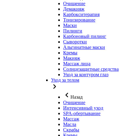
Очищение
Демакияж
Карбокситерапия
Тонизирование
Маски
Пилинги
Карбоновый пилинг
Сыворотки
Альгинатные маски
Кремы
Макияж
Массаж лица
Солнцезащитные средства
Уход за контуром глаз
Уход за телом
Назад
Очищение
Интенсивный уход
SPA-обертывание
Массаж
Масла
Скрабы
Кремы