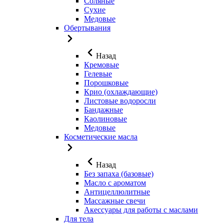
Соляные
Сухие
Медовые
Обертывания
Назад
Кремовые
Гелевые
Порошковые
Крио (охлаждающие)
Листовые водоросли
Бандажные
Каолиновые
Медовые
Косметические масла
Назад
Без запаха (базовые)
Масло с ароматом
Антицеллюлитные
Массажные свечи
Акессуары для работы с маслами
Для тела