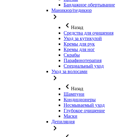
Бандажное обертывание
Маникюр/педикюр
Назад
Средства для очищения
Уход за кутикулой
Кремы для рук
Кремы для ног
Скрабы
Парафинотерапия
Специальный уход
Уход за волосами
Назад
Шампуни
Кондиционеры
Несмываемый уход
Глубокое очищение
Маски
Депиляция