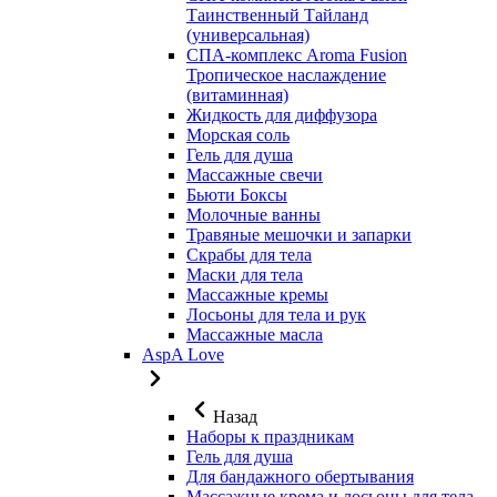
Таинственный Тайланд
(универсальная)
СПА-комплекс Aroma Fusion
Тропическое наслаждение
(витаминная)
Жидкость для диффузора
Морская соль
Гель для душа
Массажные свечи
Бьюти Боксы
Молочные ванны
Травяные мешочки и запарки
Скрабы для тела
Маски для тела
Массажные кремы
Лосьоны для тела и рук
Массажные масла
AspA Love
Назад
Наборы к праздникам
Гель для душа
Для бандажного обертывания
Массажные крема и лосьоны для тела