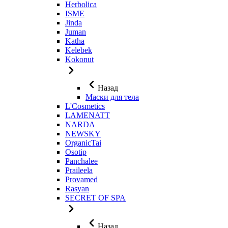
Herbolica
ISME
Jinda
Juman
Katha
Kelebek
Kokonut
Назад
Маски для тела
L'Cosmetics
LAMENATT
NARDA
NEWSKY
OrganicTai
Osotip
Panchalee
Praileela
Provamed
Rasyan
SECRET OF SPA
Назад