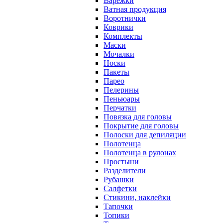
Варежки
Ватная продукция
Воротнички
Коврики
Комплекты
Маски
Мочалки
Носки
Пакеты
Парео
Пелерины
Пеньюары
Перчатки
Повязка для головы
Покрытие для головы
Полоски для депиляции
Полотенца
Полотенца в рулонах
Простыни
Разделители
Рубашки
Салфетки
Стикини, наклейки
Тапочки
Топики