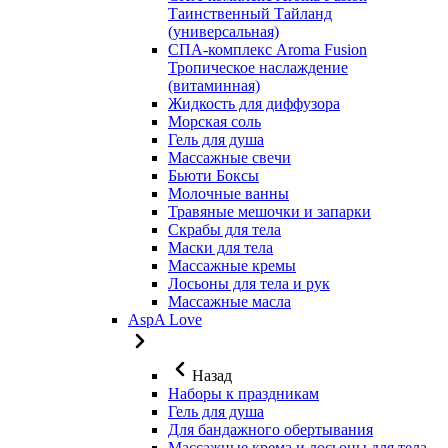
Таинственный Тайланд
(универсальная)
СПА-комплекс Aroma Fusion
Тропическое наслаждение
(витаминная)
Жидкость для диффузора
Морская соль
Гель для душа
Массажные свечи
Бьюти Боксы
Молочные ванны
Травяные мешочки и запарки
Скрабы для тела
Маски для тела
Массажные кремы
Лосьоны для тела и рук
Массажные масла
AspA Love
Назад
Наборы к праздникам
Гель для душа
Для бандажного обертывания
Массажные крема и лосьоны для тела