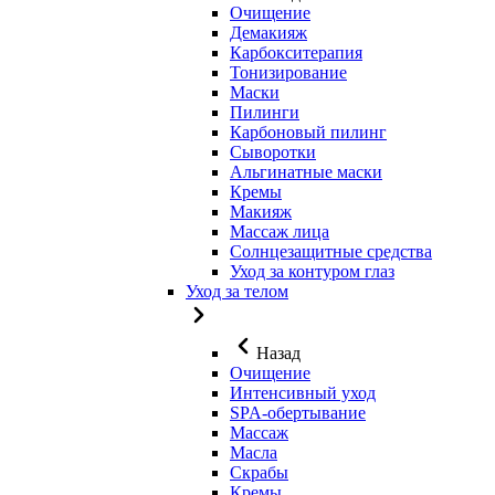
Очищение
Демакияж
Карбокситерапия
Тонизирование
Маски
Пилинги
Карбоновый пилинг
Сыворотки
Альгинатные маски
Кремы
Макияж
Массаж лица
Солнцезащитные средства
Уход за контуром глаз
Уход за телом
Назад
Очищение
Интенсивный уход
SPA-обертывание
Массаж
Масла
Скрабы
Кремы