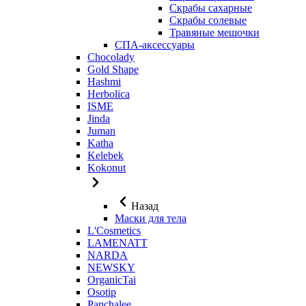
Скрабы сахарные
Скрабы солевые
Травяные мешочки
СПА-аксессуары
Chocolady
Gold Shape
Hashmi
Herbolica
ISME
Jinda
Juman
Katha
Kelebek
Kokonut
Назад
Маски для тела
L'Cosmetics
LAMENATT
NARDA
NEWSKY
OrganicTai
Osotip
Panchalee