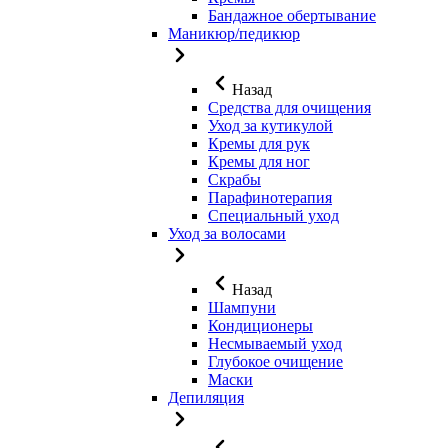
Бандажное обертывание
Маникюр/педикюр
Назад
Средства для очищения
Уход за кутикулой
Кремы для рук
Кремы для ног
Скрабы
Парафинотерапия
Специальный уход
Уход за волосами
Назад
Шампуни
Кондиционеры
Несмываемый уход
Глубокое очищение
Маски
Депиляция