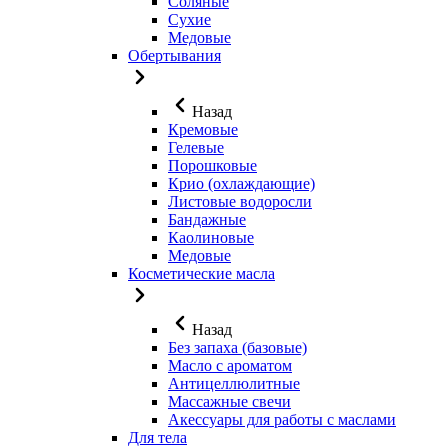
Соляные
Сухие
Медовые
Обертывания
Назад
Кремовые
Гелевые
Порошковые
Крио (охлаждающие)
Листовые водоросли
Бандажные
Каолиновые
Медовые
Косметические масла
Назад
Без запаха (базовые)
Масло с ароматом
Антицеллюлитные
Массажные свечи
Акессуары для работы с маслами
Для тела