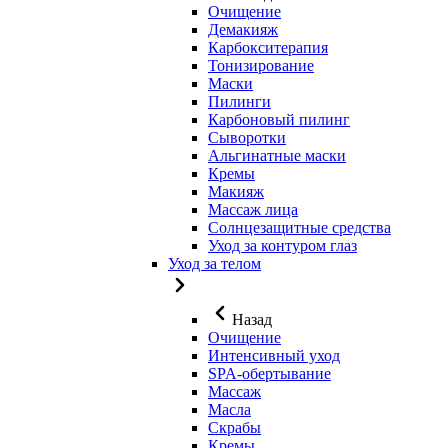
Очищение
Демакияж
Карбокситерапия
Тонизирование
Маски
Пилинги
Карбоновый пилинг
Сыворотки
Альгинатные маски
Кремы
Макияж
Массаж лица
Солнцезащитные средства
Уход за контуром глаз
Уход за телом
Назад
Очищение
Интенсивный уход
SPA-обертывание
Массаж
Масла
Скрабы
Кремы