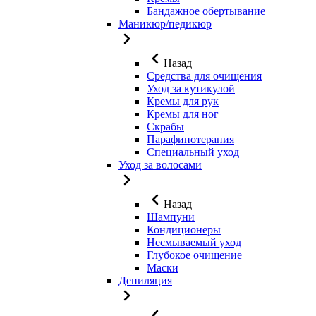
Бандажное обертывание
Маникюр/педикюр
Назад
Средства для очищения
Уход за кутикулой
Кремы для рук
Кремы для ног
Скрабы
Парафинотерапия
Специальный уход
Уход за волосами
Назад
Шампуни
Кондиционеры
Несмываемый уход
Глубокое очищение
Маски
Депиляция