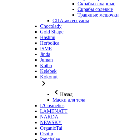
Скрабы сахарные
Скрабы солевые
Травяные мешочки
СПА-аксессуары
Chocolady
Gold Shape
Hashmi
Herbolica
ISME
Jinda
Juman
Katha
Kelebek
Kokonut
Назад
Маски для тела
L'Cosmetics
LAMENATT
NARDA
NEWSKY
OrganicTai
Osotip
Panchalee