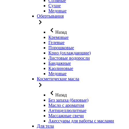
Соляные
Сухие
Медовые
Обертывания
Назад
Кремовые
Гелевые
Порошковые
Крио (охлаждающие)
Листовые водоросли
Бандажные
Каолиновые
Медовые
Косметические масла
Назад
Без запаха (базовые)
Масло с ароматом
Антицеллюлитные
Массажные свечи
Акессуары для работы с маслами
Для тела