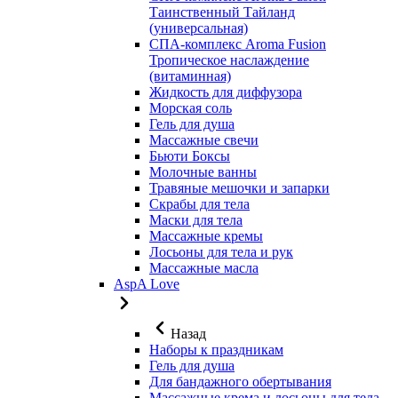
Таинственный Тайланд
(универсальная)
СПА-комплекс Aroma Fusion
Тропическое наслаждение
(витаминная)
Жидкость для диффузора
Морская соль
Гель для душа
Массажные свечи
Бьюти Боксы
Молочные ванны
Травяные мешочки и запарки
Скрабы для тела
Маски для тела
Массажные кремы
Лосьоны для тела и рук
Массажные масла
AspA Love
Назад
Наборы к праздникам
Гель для душа
Для бандажного обертывания
Массажные крема и лосьоны для тела