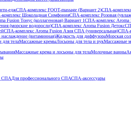
анти-едж
СПА-комплекс FOOT-massage (Вариант 2)
СПА-комплекс
-комплекс Шоколадная Симфония
СПА-комплекс Розовая (увла
a Fusion Тонус (коллагеновая) Вариант 1
СПА-комплекс Aroma 
ения (морские водоросли)
СПА-комплекс Aroma Fusion Детокс
СП
ей
СПА-комплекс Aroma Fusion Азия СПА (универсальная)
СПА-к
 наслаждение (витаминная)
Жидкость для диффузора
Морская сол
 для тела
Массажные кремы
Лосьоны для тела и рук
Массажные м
тывания
Массажные крема и лосьоны для тела
Молочные ванны
Ак
бы
о СПА
Для профессионального СПА
СПА-аксессуары