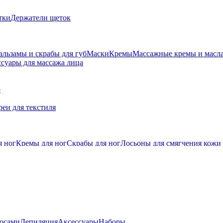
тки
Держатели щеток
альзамы и скрабы для губ
Маски
Кремы
Массажные кремы и масл
суары для массажа лица
о
еи для текстиля
я ног
Кремы для ног
Скрабы для ног
Лосьоны для смягчения кожи
лосами
Депиляция
Аксессуары
Наборы