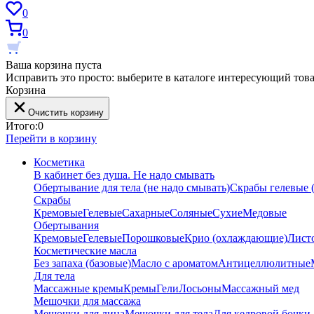
0
0
Ваша корзина пуста
Исправить это просто: выберите в каталоге интересующий тов
Корзина
Очистить корзину
Итого:
0
Перейти в корзину
Косметика
В кабинет без душа. Не надо смывать
Обертывание для тела (не надо смывать)
Скрабы гелевые (
Скрабы
Кремовые
Гелевые
Сахарные
Соляные
Сухие
Медовые
Обертывания
Кремовые
Гелевые
Порошковые
Крио (охлаждающие)
Лист
Косметические масла
Без запаха (базовые)
Масло с ароматом
Антицеллюлитные
Для тела
Массажные кремы
Кремы
Гели
Лосьоны
Массажный мед
Мешочки для массажа
Мешочки для лица
Мешочки для тела
Для кедровой бочки