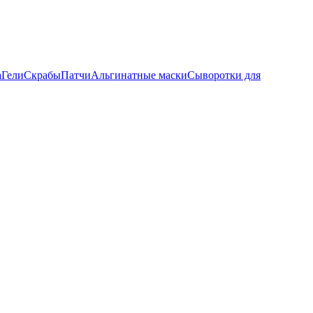
а
Гели
Скрабы
Патчи
Альгинатные маски
Сыворотки для