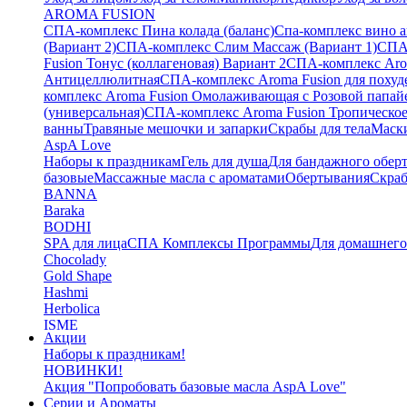
AROMA FUSION
СПА-комплекс Пина колада (баланс)
Cпа-комплекс вино 
(Вариант 2)
СПА-комплекс Слим Массаж (Вариант 1)
СПА
Fusion Тонус (коллагеновая) Вариант 2
СПА-комплекс Arom
Антицеллюлитная
СПА-комплекс Aroma Fusion для похуд
комплекс Aroma Fusion Омолаживающая с Розовой папай
(универсальная)
СПА-комплекс Aroma Fusion Тропическое
ванны
Травяные мешочки и запарки
Скрабы для тела
Маски
AspA Love
Наборы к праздникам
Гель для душа
Для бандажного обер
базовые
Массажные масла с ароматами
Обертывания
Скра
BANNA
Baraka
BODHI
SPA для лица
СПА Комплексы Программы
Для домашнег
Chocolady
Gold Shape
Hashmi
Herbolica
ISME
Акции
Jinda
Наборы к праздникам!
Juman
НОВИНКИ!
Katha
Акция "Попробовать базовые масла AspA Love"
Kelebek
Серии и Ароматы
Kokonut