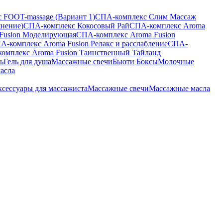
 FOOT-massage (Вариант 1)
СПА-комплекс Слим Массаж
жнение)
СПА-комплекс Кокосовый Рай
СПА-комплекс Aroma
Fusion Моделирующая
СПА-комплекс Aroma Fusion
А-комплекс Aroma Fusion Релакс и расслабление
СПА-
омплекс Aroma Fusion Таинственный Тайланд
ь
Гель для душа
Массажные свечи
Бьюти Боксы
Молочные
асла
сессуары для массажиста
Массажные свечи
Массажные масла