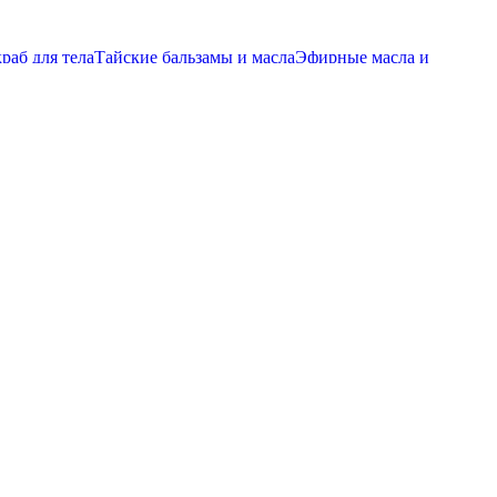
ДОЛЖИТЕЛЬНОСТЬ 120 МИНУТ
ПИТАНИЕ И УВЛАЖЕНИЕ
-комплекс “ЭКЗОТИК МАНГО” ПРОДОЛЖИТЕЛЬНОСТЬ
раб для тела
Тайские бальзамы и масла
Эфирные масла и
краб для тела