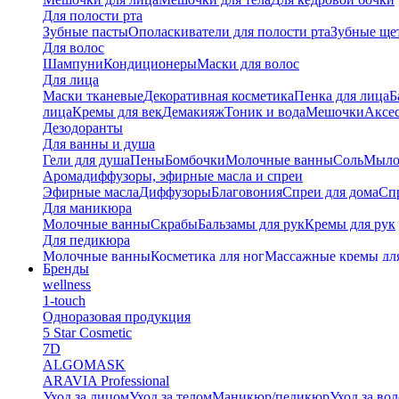
Для полости рта
Зубные пасты
Ополаскиватели для полости рта
Зубные ще
Для волос
Шампуни
Кондиционеры
Маски для волос
Для лица
Маски тканевые
Декоративная косметика
Пенка для лица
Б
лица
Кремы для век
Демакияж
Тоник и вода
Мешочки
Аксес
Дезодоранты
Для ванны и душа
Гели для душа
Пены
Бомбочки
Молочные ванны
Соль
Мыл
Аромадиффузоры, эфирные масла и спреи
Эфирные масла
Диффузоры
Благовония
Спреи для дома
Спр
Для маникюра
Молочные ванны
Скрабы
Бальзамы для рук
Кремы для рук
Для педикюра
Молочные ванны
Косметика для ног
Массажные кремы дл
Бренды
Тайские бальзамы
wellness
Альгинатные маски
1-touch
Одноразовая продукция
5 Star Cosmetic
7D
ALGOMASK
ARAVIA Professional
Уход за лицом
Уход за телом
Маникюр/педикюр
Уход за во