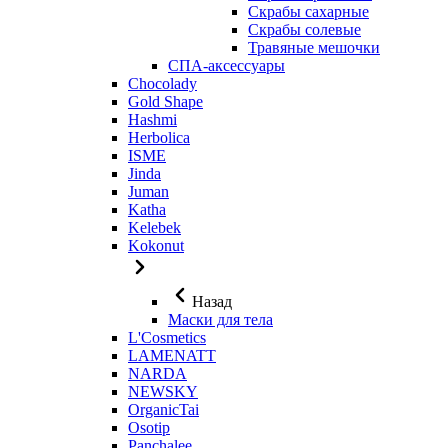
Скрабы сахарные
Скрабы солевые
Травяные мешочки
СПА-аксессуары
Chocolady
Gold Shape
Hashmi
Herbolica
ISME
Jinda
Juman
Katha
Kelebek
Kokonut
Назад
Маски для тела
L'Cosmetics
LAMENATT
NARDA
NEWSKY
OrganicTai
Osotip
Panchalee