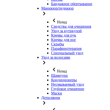
Бандажное обертывание
Маникюр/педикюр
Назад
Средства для очищения
Уход за кутикулой
Кремы для рук
Кремы для ног
Скрабы
Парафинотерапия
Специальный уход
Уход за волосами
Назад
Шампуни
Кондиционеры
Несмываемый уход
Глубокое очищение
Маски
Депиляция