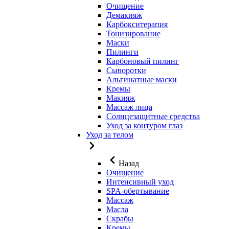
Очищение
Демакияж
Карбокситерапия
Тонизирование
Маски
Пилинги
Карбоновый пилинг
Сыворотки
Альгинатные маски
Кремы
Макияж
Массаж лица
Солнцезащитные средства
Уход за контуром глаз
Уход за телом
Назад
Очищение
Интенсивный уход
SPA-обертывание
Массаж
Масла
Скрабы
Кремы