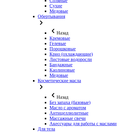
Соляные
Сухие
Медовые
Обертывания
Назад
Кремовые
Гелевые
Порошковые
Крио (охлаждающие)
Листовые водоросли
Бандажные
Каолиновые
Медовые
Косметические масла
Назад
Без запаха (базовые)
Масло с ароматом
Антицеллюлитные
Массажные свечи
Акессуары для работы с маслами
Для тела