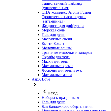
Таинственный Тайланд
(универсальная)
СПА-комплекс Aroma Fusion
Тропическое наслаждение
(витаминная)
Жидкость для диффузора
Морская соль
Гель для душа
Массажные свечи
Бьюти Боксы
Молочные ванны
Травяные мешочки и запарки
Скрабы для тела
Маски для тела
Массажные кремы
Лосьоны для тела и рук
Массажные масла
AspA Love
Назад
Наборы к праздникам
Гель для душа
Для бандажного обертывания
Массажные крема и лосьоны для тела