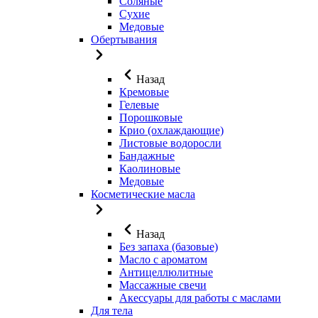
Соляные
Сухие
Медовые
Обертывания
Назад
Кремовые
Гелевые
Порошковые
Крио (охлаждающие)
Листовые водоросли
Бандажные
Каолиновые
Медовые
Косметические масла
Назад
Без запаха (базовые)
Масло с ароматом
Антицеллюлитные
Массажные свечи
Акессуары для работы с маслами
Для тела