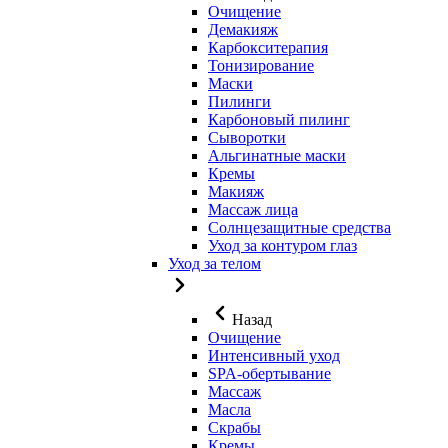
Очищение
Демакияж
Карбокситерапия
Тонизирование
Маски
Пилинги
Карбоновый пилинг
Сыворотки
Альгинатные маски
Кремы
Макияж
Массаж лица
Солнцезащитные средства
Уход за контуром глаз
Уход за телом
Назад
Очищение
Интенсивный уход
SPA-обертывание
Массаж
Масла
Скрабы
Кремы