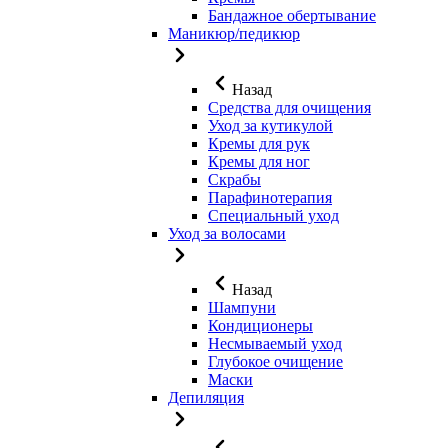
Бандажное обертывание
Маникюр/педикюр
Назад
Средства для очищения
Уход за кутикулой
Кремы для рук
Кремы для ног
Скрабы
Парафинотерапия
Специальный уход
Уход за волосами
Назад
Шампуни
Кондиционеры
Несмываемый уход
Глубокое очищение
Маски
Депиляция