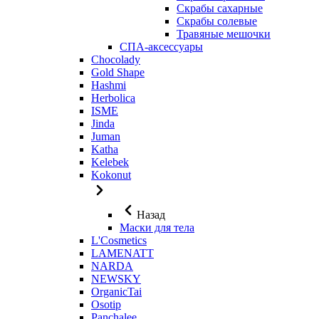
Скрабы сахарные
Скрабы солевые
Травяные мешочки
СПА-аксессуары
Chocolady
Gold Shape
Hashmi
Herbolica
ISME
Jinda
Juman
Katha
Kelebek
Kokonut
Назад
Маски для тела
L'Cosmetics
LAMENATT
NARDA
NEWSKY
OrganicTai
Osotip
Panchalee