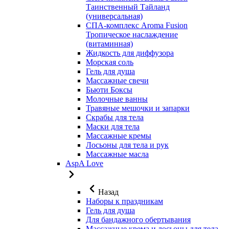
Таинственный Тайланд
(универсальная)
СПА-комплекс Aroma Fusion
Тропическое наслаждение
(витаминная)
Жидкость для диффузора
Морская соль
Гель для душа
Массажные свечи
Бьюти Боксы
Молочные ванны
Травяные мешочки и запарки
Скрабы для тела
Маски для тела
Массажные кремы
Лосьоны для тела и рук
Массажные масла
AspA Love
Назад
Наборы к праздникам
Гель для душа
Для бандажного обертывания
Массажные крема и лосьоны для тела