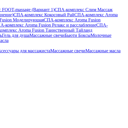
 FOOT-massage (Вариант 1)
СПА-комплекс Слим Массаж
жнение)
СПА-комплекс Кокосовый Рай
СПА-комплекс Aroma
Fusion Моделирующая
СПА-комплекс Aroma Fusion
А-комплекс Aroma Fusion Релакс и расслабление
СПА-
омплекс Aroma Fusion Таинственный Тайланд
ь
Гель для душа
Массажные свечи
Бьюти Боксы
Молочные
асла
сессуары для массажиста
Массажные свечи
Массажные масла