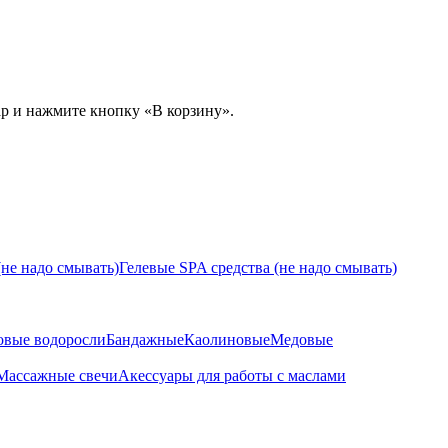
ар и нажмите кнопку «В корзину».
не надо смывать)
Гелевые SPA средства (не надо смывать)
овые водоросли
Бандажные
Каолиновые
Медовые
Массажные свечи
Акессуары для работы с маслами