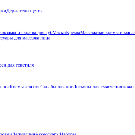
тки
Держатели щеток
альзамы и скрабы для губ
Маски
Кремы
Массажные кремы и масл
суары для массажа лица
о
еи для текстиля
я ног
Кремы для ног
Скрабы для ног
Лосьоны для смягчения кожи
лосами
Депиляция
Аксессуары
Наборы