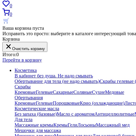
0
0
Ваша корзина пуста
Исправить это просто: выберите в каталоге интересующий тов
Корзина
Очистить корзину
Итого:
0
Перейти в корзину
Косметика
В кабинет без душа. Не надо смывать
Обертывание для тела (не надо смывать)
Скрабы гелевые (
Скрабы
Кремовые
Гелевые
Сахарные
Соляные
Сухие
Медовые
Обертывания
Кремовые
Гелевые
Порошковые
Крио (охлаждающие)
Лист
Косметические масла
Без запаха (базовые)
Масло с ароматом
Антицеллюлитные
Для тела
Массажные кремы
Кремы
Гели
Лосьоны
Массажный мед
Мешочки для массажа
Мешочки для лица
Мешочки для тела
Для кедровой бочки