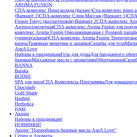
AROMA FUSION
СПА-комплекс Пина колада (баланс)
Cпа-комплекс вино 
(Вариант 2)
СПА-комплекс Слим Массаж (Вариант 1)
СПА
Fusion Тонус (коллагеновая) Вариант 2
СПА-комплекс Arom
Антицеллюлитная
СПА-комплекс Aroma Fusion для похуд
комплекс Aroma Fusion Омолаживающая с Розовой папай
(универсальная)
СПА-комплекс Aroma Fusion Тропическое
ванны
Травяные мешочки и запарки
Скрабы для тела
Маски
AspA Love
Наборы к праздникам
Гель для душа
Для бандажного обер
базовые
Массажные масла с ароматами
Обертывания
Скра
BANNA
Baraka
BODHI
SPA для лица
СПА Комплексы Программы
Для домашнег
Chocolady
Gold Shape
Hashmi
Herbolica
ISME
Акции
Jinda
Наборы к праздникам!
Juman
НОВИНКИ!
Katha
Акция "Попробовать базовые масла AspA Love"
Kelebek
Серии и Ароматы
Kokonut