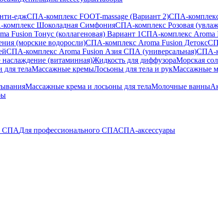
анти-едж
СПА-комплекс FOOT-massage (Вариант 2)
СПА-комплекс
-комплекс Шоколадная Симфония
СПА-комплекс Розовая (увла
a Fusion Тонус (коллагеновая) Вариант 1
СПА-комплекс Aroma 
ения (морские водоросли)
СПА-комплекс Aroma Fusion Детокс
СП
ей
СПА-комплекс Aroma Fusion Азия СПА (универсальная)
СПА-к
 наслаждение (витаминная)
Жидкость для диффузора
Морская сол
 для тела
Массажные кремы
Лосьоны для тела и рук
Массажные м
тывания
Массажные крема и лосьоны для тела
Молочные ванны
Ак
бы
о СПА
Для профессионального СПА
СПА-аксессуары