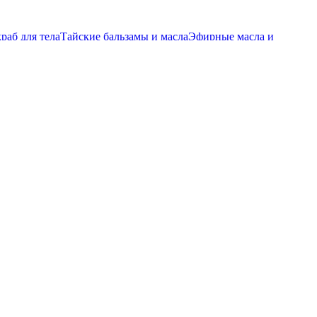
ДОЛЖИТЕЛЬНОСТЬ 120 МИНУТ
ПИТАНИЕ И УВЛАЖЕНИЕ
-комплекс “ЭКЗОТИК МАНГО” ПРОДОЛЖИТЕЛЬНОСТЬ
раб для тела
Тайские бальзамы и масла
Эфирные масла и
краб для тела