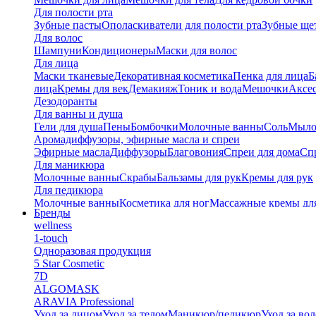
Для полости рта
Зубные пасты
Ополаскиватели для полости рта
Зубные ще
Для волос
Шампуни
Кондиционеры
Маски для волос
Для лица
Маски тканевые
Декоративная косметика
Пенка для лица
Б
лица
Кремы для век
Демакияж
Тоник и вода
Мешочки
Аксес
Дезодоранты
Для ванны и душа
Гели для душа
Пены
Бомбочки
Молочные ванны
Соль
Мыл
Аромадиффузоры, эфирные масла и спреи
Эфирные масла
Диффузоры
Благовония
Спреи для дома
Спр
Для маникюра
Молочные ванны
Скрабы
Бальзамы для рук
Кремы для рук
Для педикюра
Молочные ванны
Косметика для ног
Массажные кремы дл
Бренды
Тайские бальзамы
wellness
Альгинатные маски
1-touch
Одноразовая продукция
5 Star Cosmetic
7D
ALGOMASK
ARAVIA Professional
Уход за лицом
Уход за телом
Маникюр/педикюр
Уход за во