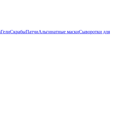
а
Гели
Скрабы
Патчи
Альгинатные маски
Сыворотки для