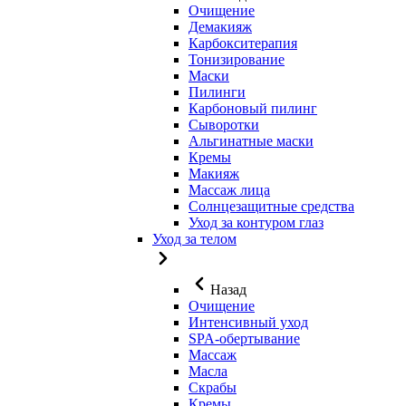
Очищение
Демакияж
Карбокситерапия
Тонизирование
Маски
Пилинги
Карбоновый пилинг
Сыворотки
Альгинатные маски
Кремы
Макияж
Массаж лица
Солнцезащитные средства
Уход за контуром глаз
Уход за телом
Назад
Очищение
Интенсивный уход
SPA-обертывание
Массаж
Масла
Скрабы
Кремы