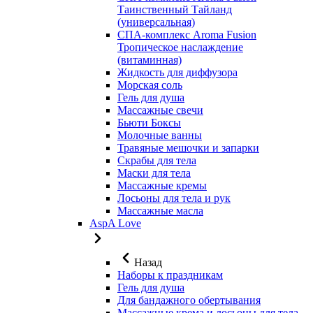
Таинственный Тайланд
(универсальная)
СПА-комплекс Aroma Fusion
Тропическое наслаждение
(витаминная)
Жидкость для диффузора
Морская соль
Гель для душа
Массажные свечи
Бьюти Боксы
Молочные ванны
Травяные мешочки и запарки
Скрабы для тела
Маски для тела
Массажные кремы
Лосьоны для тела и рук
Массажные масла
AspA Love
Назад
Наборы к праздникам
Гель для душа
Для бандажного обертывания
Массажные крема и лосьоны для тела