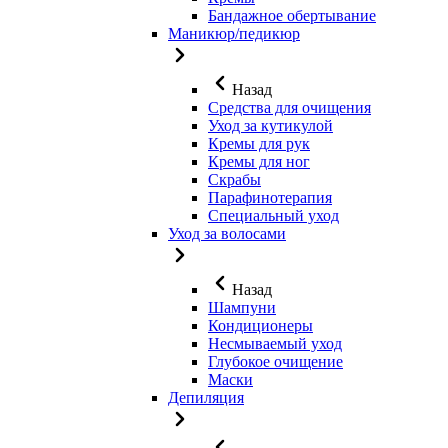
Бандажное обертывание
Маникюр/педикюр
Назад
Средства для очищения
Уход за кутикулой
Кремы для рук
Кремы для ног
Скрабы
Парафинотерапия
Специальный уход
Уход за волосами
Назад
Шампуни
Кондиционеры
Несмываемый уход
Глубокое очищение
Маски
Депиляция