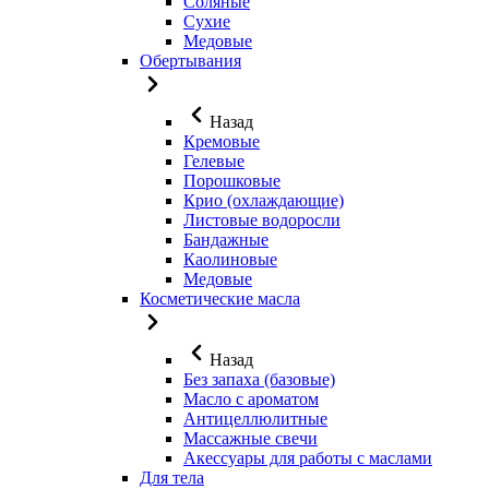
Соляные
Сухие
Медовые
Обертывания
Назад
Кремовые
Гелевые
Порошковые
Крио (охлаждающие)
Листовые водоросли
Бандажные
Каолиновые
Медовые
Косметические масла
Назад
Без запаха (базовые)
Масло с ароматом
Антицеллюлитные
Массажные свечи
Акессуары для работы с маслами
Для тела