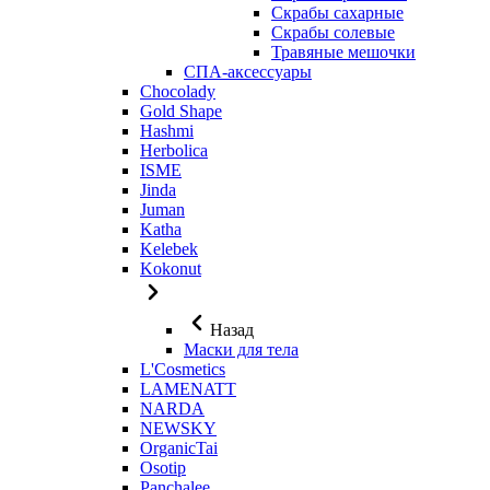
Скрабы сахарные
Скрабы солевые
Травяные мешочки
СПА-аксессуары
Chocolady
Gold Shape
Hashmi
Herbolica
ISME
Jinda
Juman
Katha
Kelebek
Kokonut
Назад
Маски для тела
L'Cosmetics
LAMENATT
NARDA
NEWSKY
OrganicTai
Osotip
Panchalee