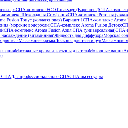
анти-едж
СПА-комплекс FOOT-massage (Вариант 2)
СПА-комплекс
-комплекс Шоколадная Симфония
СПА-комплекс Розовая (увла
a Fusion Тонус (коллагеновая) Вариант 1
СПА-комплекс Aroma 
ения (морские водоросли)
СПА-комплекс Aroma Fusion Детокс
СП
ей
СПА-комплекс Aroma Fusion Азия СПА (универсальная)
СПА-к
 наслаждение (витаминная)
Жидкость для диффузора
Морская сол
 для тела
Массажные кремы
Лосьоны для тела и рук
Массажные м
тывания
Массажные крема и лосьоны для тела
Молочные ванны
Ак
бы
о СПА
Для профессионального СПА
СПА-аксессуары