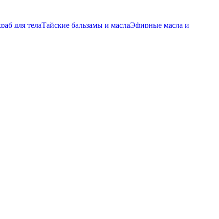
ДОЛЖИТЕЛЬНОСТЬ 120 МИНУТ
ПИТАНИЕ И УВЛАЖЕНИЕ
-комплекс “ЭКЗОТИК МАНГО” ПРОДОЛЖИТЕЛЬНОСТЬ
раб для тела
Тайские бальзамы и масла
Эфирные масла и
краб для тела