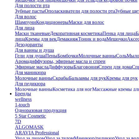
Для полости рта
Зубные пасты
Ополаскиватели для полости рта
Зубные ще
Для волос
Шампуни
Кондиционеры
Маски для волос
Для лица
Маски тканевые
Декоративная косметика
Пенка для лица
Б
лица
Кремы для век
Демакияж
Тоник и вода
Мешочки
Аксес
Дезодоранты
Для ванны и душа
Гели для душа
Пены
Бомбочки
Молочные ванны
Соль
Мыл
Аромадиффузоры, эфирные масла и спреи
Эфирные масла
Диффузоры
Благовония
Спреи для дома
Спр
Для маникюра
Молочные ванны
Скрабы
Бальзамы для рук
Кремы для рук
Для педикюра
Молочные ванны
Косметика для ног
Массажные кремы дл
Бренды
Тайские бальзамы
wellness
Альгинатные маски
1-touch
Одноразовая продукция
5 Star Cosmetic
7D
ALGOMASK
ARAVIA Professional
Уход за лицом
Уход за телом
Маникюр/педикюр
Уход за во