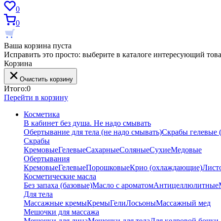
0
0
Ваша корзина пуста
Исправить это просто: выберите в каталоге интересующий тов
Корзина
Очистить корзину
Итого:
0
Перейти в корзину
Косметика
В кабинет без душа. Не надо смывать
Обертывание для тела (не надо смывать)
Скрабы гелевые (
Скрабы
Кремовые
Гелевые
Сахарные
Соляные
Сухие
Медовые
Обертывания
Кремовые
Гелевые
Порошковые
Крио (охлаждающие)
Лист
Косметические масла
Без запаха (базовые)
Масло с ароматом
Антицеллюлитные
Для тела
Массажные кремы
Кремы
Гели
Лосьоны
Массажный мед
Мешочки для массажа
Мешочки для лица
Мешочки для тела
Для кедровой бочки