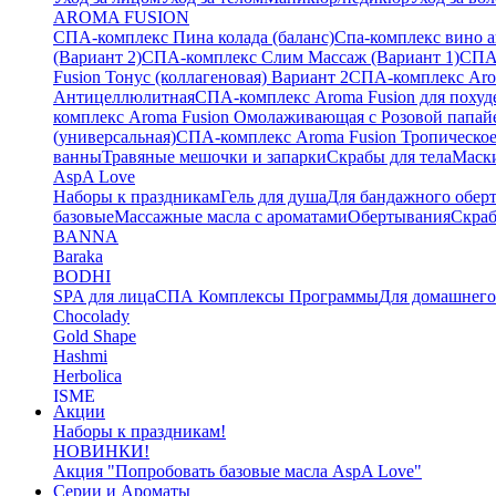
AROMA FUSION
СПА-комплекс Пина колада (баланс)
Cпа-комплекс вино 
(Вариант 2)
СПА-комплекс Слим Массаж (Вариант 1)
СПА
Fusion Тонус (коллагеновая) Вариант 2
СПА-комплекс Arom
Антицеллюлитная
СПА-комплекс Aroma Fusion для похуд
комплекс Aroma Fusion Омолаживающая с Розовой папай
(универсальная)
СПА-комплекс Aroma Fusion Тропическое
ванны
Травяные мешочки и запарки
Скрабы для тела
Маски
AspA Love
Наборы к праздникам
Гель для душа
Для бандажного обер
базовые
Массажные масла с ароматами
Обертывания
Скра
BANNA
Baraka
BODHI
SPA для лица
СПА Комплексы Программы
Для домашнег
Chocolady
Gold Shape
Hashmi
Herbolica
ISME
Акции
Jinda
Наборы к праздникам!
Juman
НОВИНКИ!
Katha
Акция "Попробовать базовые масла AspA Love"
Kelebek
Серии и Ароматы
Kokonut