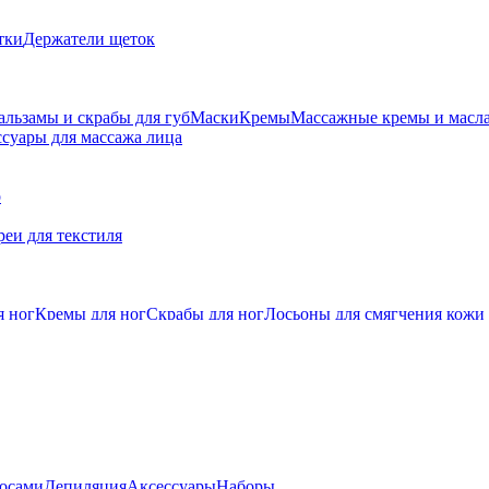
тки
Держатели щеток
альзамы и скрабы для губ
Маски
Кремы
Массажные кремы и масл
суары для массажа лица
о
еи для текстиля
я ног
Кремы для ног
Скрабы для ног
Лосьоны для смягчения кожи
лосами
Депиляция
Аксессуары
Наборы