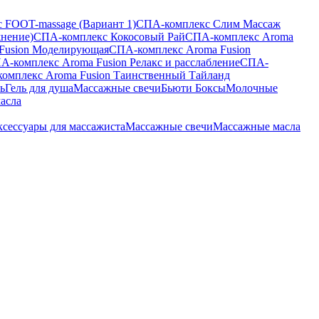
 FOOT-massage (Вариант 1)
СПА-комплекс Слим Массаж
жнение)
СПА-комплекс Кокосовый Рай
СПА-комплекс Aroma
Fusion Моделирующая
СПА-комплекс Aroma Fusion
А-комплекс Aroma Fusion Релакс и расслабление
СПА-
омплекс Aroma Fusion Таинственный Тайланд
ь
Гель для душа
Массажные свечи
Бьюти Боксы
Молочные
асла
сессуары для массажиста
Массажные свечи
Массажные масла