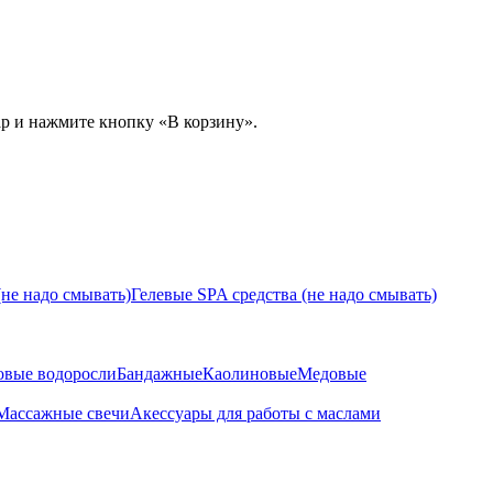
ар и нажмите кнопку «В корзину».
не надо смывать)
Гелевые SPA средства (не надо смывать)
овые водоросли
Бандажные
Каолиновые
Медовые
Массажные свечи
Акессуары для работы с маслами