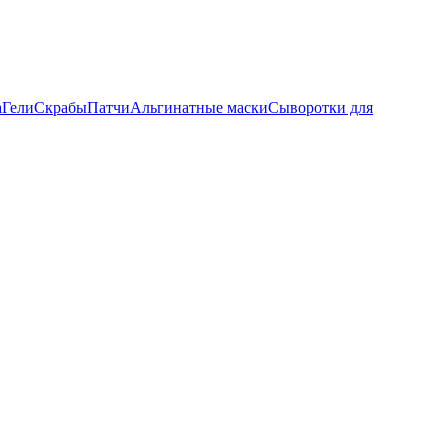
а
Гели
Скрабы
Патчи
Альгинатные маски
Сыворотки для