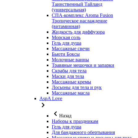
Таинственный Тайланд
(универсальная)
СПА-комплекс Aroma Fusion
Тропическое наслаждение
(витаминная)
Жидкость для диффузора
Морская соль
Гель для душа
Массажные свечи
Бьюти Боксы
Молочные ванны
Травяные мешочки и запарки
Скрабы для тела
Маски для тела
Массажные кремы
Лосьоны для тела и рук
Массажные масла
AspA Love
Назад
Наборы к праздникам
Гель для душа
Для бандажного обертывания
Массажные крема и лосьоны для тела