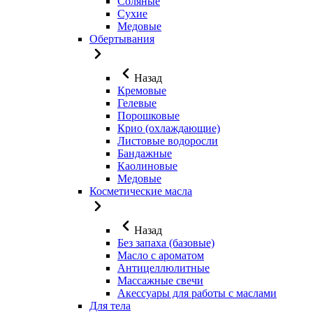
Соляные
Сухие
Медовые
Обертывания
Назад
Кремовые
Гелевые
Порошковые
Крио (охлаждающие)
Листовые водоросли
Бандажные
Каолиновые
Медовые
Косметические масла
Назад
Без запаха (базовые)
Масло с ароматом
Антицеллюлитные
Массажные свечи
Акессуары для работы с маслами
Для тела