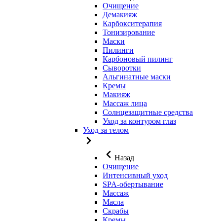
Очищение
Демакияж
Карбокситерапия
Тонизирование
Маски
Пилинги
Карбоновый пилинг
Сыворотки
Альгинатные маски
Кремы
Макияж
Массаж лица
Солнцезащитные средства
Уход за контуром глаз
Уход за телом
Назад
Очищение
Интенсивный уход
SPA-обертывание
Массаж
Масла
Скрабы
Кремы