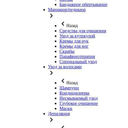
Бандажное обертывание
Маникюр/педикюр
Назад
Средства для очищения
Уход за кутикулой
Кремы для рук
Кремы для ног
Скрабы
Парафинотерапия
Специальный уход
Уход за волосами
Назад
Шампуни
Кондиционеры
Несмываемый уход
Глубокое очищение
Маски
Депиляция