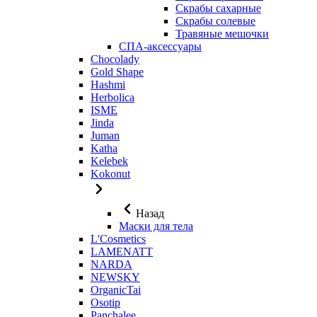
Скрабы сахарные
Скрабы солевые
Травяные мешочки
СПА-аксессуары
Chocolady
Gold Shape
Hashmi
Herbolica
ISME
Jinda
Juman
Katha
Kelebek
Kokonut
Назад
Маски для тела
L'Cosmetics
LAMENATT
NARDA
NEWSKY
OrganicTai
Osotip
Panchalee