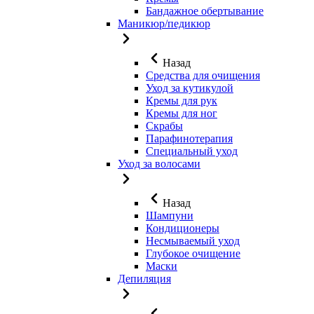
Бандажное обертывание
Маникюр/педикюр
Назад
Средства для очищения
Уход за кутикулой
Кремы для рук
Кремы для ног
Скрабы
Парафинотерапия
Специальный уход
Уход за волосами
Назад
Шампуни
Кондиционеры
Несмываемый уход
Глубокое очищение
Маски
Депиляция