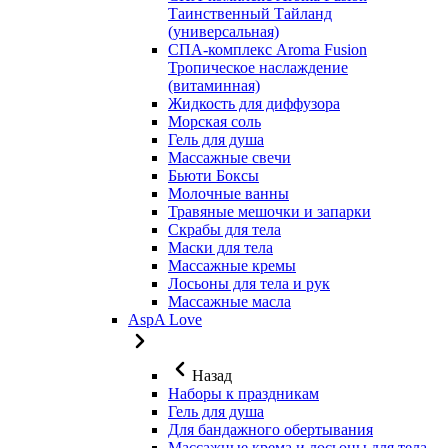
Таинственный Тайланд
(универсальная)
СПА-комплекс Aroma Fusion
Тропическое наслаждение
(витаминная)
Жидкость для диффузора
Морская соль
Гель для душа
Массажные свечи
Бьюти Боксы
Молочные ванны
Травяные мешочки и запарки
Скрабы для тела
Маски для тела
Массажные кремы
Лосьоны для тела и рук
Массажные масла
AspA Love
Назад
Наборы к праздникам
Гель для душа
Для бандажного обертывания
Массажные крема и лосьоны для тела