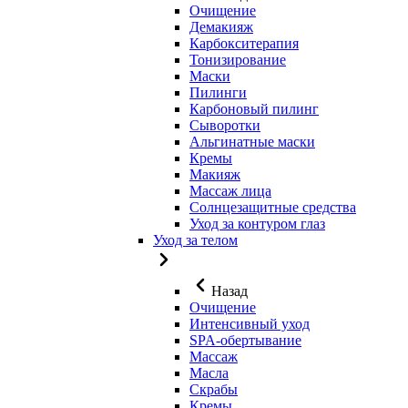
Очищение
Демакияж
Карбокситерапия
Тонизирование
Маски
Пилинги
Карбоновый пилинг
Сыворотки
Альгинатные маски
Кремы
Макияж
Массаж лица
Солнцезащитные средства
Уход за контуром глаз
Уход за телом
Назад
Очищение
Интенсивный уход
SPA-обертывание
Массаж
Масла
Скрабы
Кремы