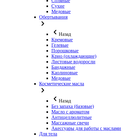
Соляные
Сухие
Медовые
Обертывания
Назад
Кремовые
Гелевые
Порошковые
Крио (охлаждающие)
Листовые водоросли
Бандажные
Каолиновые
Медовые
Косметические масла
Назад
Без запаха (базовые)
Масло с ароматом
Антицеллюлитные
Массажные свечи
Акессуары для работы с маслами
Для тела