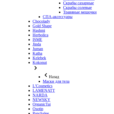
Скрабы сахарные
Скрабы солевые
Травяные мешочки
СПА-аксессуары
Chocolady
Gold Shape
Hashmi
Herbolica
ISME
Jinda
Juman
Katha
Kelebek
Kokonut
Назад
Маски для тела
L'Cosmetics
LAMENATT
NARDA
NEWSKY
OrganicTai
Osotip
Panchalee