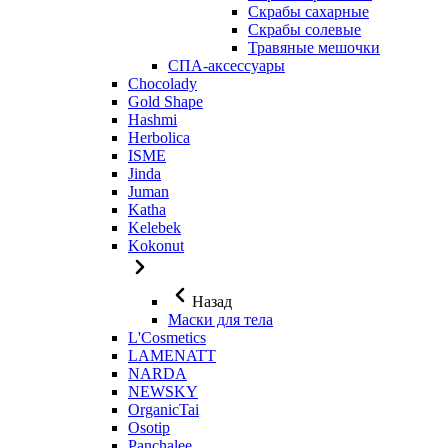
Скрабы сахарные
Скрабы солевые
Травяные мешочки
СПА-аксессуары
Chocolady
Gold Shape
Hashmi
Herbolica
ISME
Jinda
Juman
Katha
Kelebek
Kokonut
Назад
Маски для тела
L'Cosmetics
LAMENATT
NARDA
NEWSKY
OrganicTai
Osotip
Panchalee