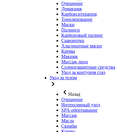
Очищение
Демакияж
Карбокситерапия
Тонизирование
Маски
Пилинги
Карбоновый пилинг
Сыворотки
Альгинатные маски
Кремы
Макияж
Массаж лица
Солнцезащитные средства
Уход за контуром глаз
Уход за телом
Назад
Очищение
Интенсивный уход
SPA-обертывание
Массаж
Масла
Скрабы
Кремы