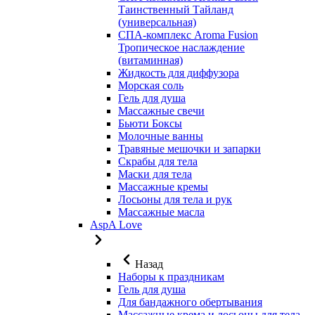
Таинственный Тайланд
(универсальная)
СПА-комплекс Aroma Fusion
Тропическое наслаждение
(витаминная)
Жидкость для диффузора
Морская соль
Гель для душа
Массажные свечи
Бьюти Боксы
Молочные ванны
Травяные мешочки и запарки
Скрабы для тела
Маски для тела
Массажные кремы
Лосьоны для тела и рук
Массажные масла
AspA Love
Назад
Наборы к праздникам
Гель для душа
Для бандажного обертывания
Массажные крема и лосьоны для тела