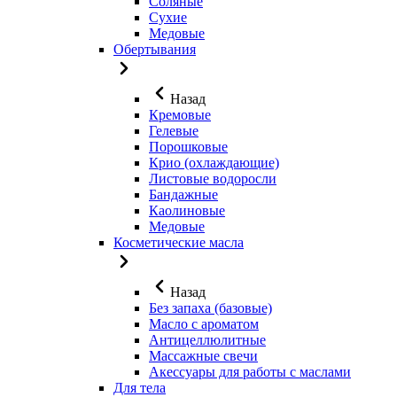
Соляные
Сухие
Медовые
Обертывания
Назад
Кремовые
Гелевые
Порошковые
Крио (охлаждающие)
Листовые водоросли
Бандажные
Каолиновые
Медовые
Косметические масла
Назад
Без запаха (базовые)
Масло с ароматом
Антицеллюлитные
Массажные свечи
Акессуары для работы с маслами
Для тела