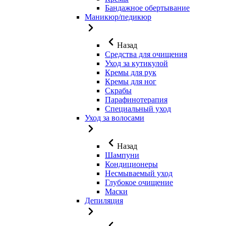
Бандажное обертывание
Маникюр/педикюр
Назад
Средства для очищения
Уход за кутикулой
Кремы для рук
Кремы для ног
Скрабы
Парафинотерапия
Специальный уход
Уход за волосами
Назад
Шампуни
Кондиционеры
Несмываемый уход
Глубокое очищение
Маски
Депиляция