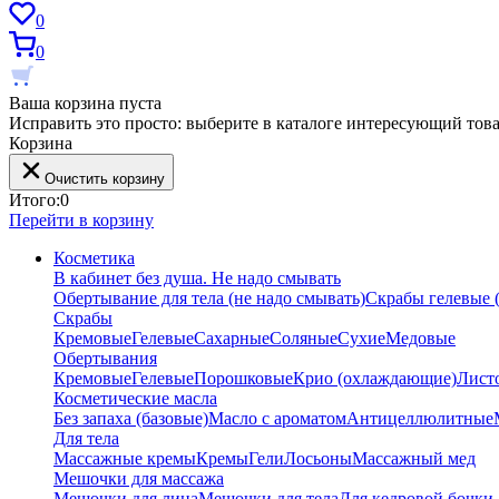
0
0
Ваша корзина пуста
Исправить это просто: выберите в каталоге интересующий тов
Корзина
Очистить корзину
Итого:
0
Перейти в корзину
Косметика
В кабинет без душа. Не надо смывать
Обертывание для тела (не надо смывать)
Скрабы гелевые (
Скрабы
Кремовые
Гелевые
Сахарные
Соляные
Сухие
Медовые
Обертывания
Кремовые
Гелевые
Порошковые
Крио (охлаждающие)
Лист
Косметические масла
Без запаха (базовые)
Масло с ароматом
Антицеллюлитные
Для тела
Массажные кремы
Кремы
Гели
Лосьоны
Массажный мед
Мешочки для массажа
Мешочки для лица
Мешочки для тела
Для кедровой бочки