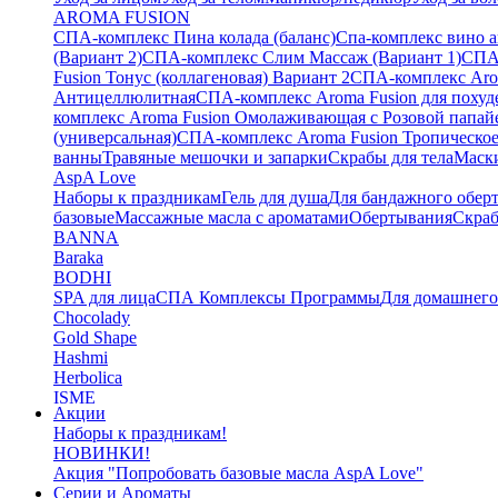
AROMA FUSION
СПА-комплекс Пина колада (баланс)
Cпа-комплекс вино 
(Вариант 2)
СПА-комплекс Слим Массаж (Вариант 1)
СПА
Fusion Тонус (коллагеновая) Вариант 2
СПА-комплекс Arom
Антицеллюлитная
СПА-комплекс Aroma Fusion для похуд
комплекс Aroma Fusion Омолаживающая с Розовой папай
(универсальная)
СПА-комплекс Aroma Fusion Тропическое
ванны
Травяные мешочки и запарки
Скрабы для тела
Маски
AspA Love
Наборы к праздникам
Гель для душа
Для бандажного обер
базовые
Массажные масла с ароматами
Обертывания
Скра
BANNA
Baraka
BODHI
SPA для лица
СПА Комплексы Программы
Для домашнег
Chocolady
Gold Shape
Hashmi
Herbolica
ISME
Акции
Jinda
Наборы к праздникам!
Juman
НОВИНКИ!
Katha
Акция "Попробовать базовые масла AspA Love"
Kelebek
Серии и Ароматы
Kokonut