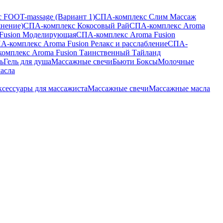
 FOOT-massage (Вариант 1)
СПА-комплекс Слим Массаж
жнение)
СПА-комплекс Кокосовый Рай
СПА-комплекс Aroma
Fusion Моделирующая
СПА-комплекс Aroma Fusion
А-комплекс Aroma Fusion Релакс и расслабление
СПА-
омплекс Aroma Fusion Таинственный Тайланд
ь
Гель для душа
Массажные свечи
Бьюти Боксы
Молочные
асла
сессуары для массажиста
Массажные свечи
Массажные масла