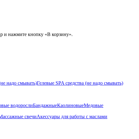
ар и нажмите кнопку «В корзину».
не надо смывать)
Гелевые SPA средства (не надо смывать)
овые водоросли
Бандажные
Каолиновые
Медовые
Массажные свечи
Акессуары для работы с маслами