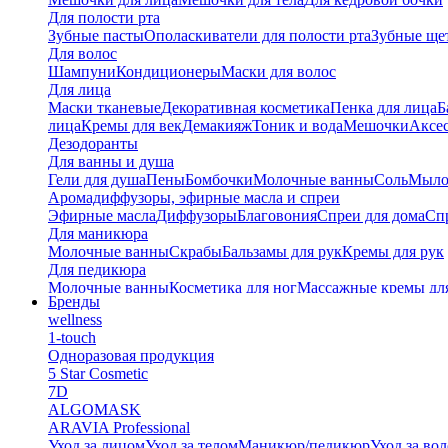
Для полости рта
Зубные пасты
Ополаскиватели для полости рта
Зубные ще
Для волос
Шампуни
Кондиционеры
Маски для волос
Для лица
Маски тканевые
Декоративная косметика
Пенка для лица
Б
лица
Кремы для век
Демакияж
Тоник и вода
Мешочки
Аксес
Дезодоранты
Для ванны и душа
Гели для душа
Пены
Бомбочки
Молочные ванны
Соль
Мыл
Аромадиффузоры, эфирные масла и спреи
Эфирные масла
Диффузоры
Благовония
Спреи для дома
Спр
Для маникюра
Молочные ванны
Скрабы
Бальзамы для рук
Кремы для рук
Для педикюра
Молочные ванны
Косметика для ног
Массажные кремы дл
Бренды
Тайские бальзамы
wellness
Альгинатные маски
1-touch
Одноразовая продукция
5 Star Cosmetic
7D
ALGOMASK
ARAVIA Professional
Уход за лицом
Уход за телом
Маникюр/педикюр
Уход за во