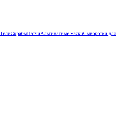
а
Гели
Скрабы
Патчи
Альгинатные маски
Сыворотки для