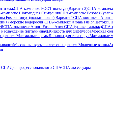
анти-едж
СПА-комплекс FOOT-massage (Вариант 2)
СПА-комплекс
-комплекс Шоколадная Симфония
СПА-комплекс Розовая (увла
a Fusion Тонус (коллагеновая) Вариант 1
СПА-комплекс Aroma 
ения (морские водоросли)
СПА-комплекс Aroma Fusion Детокс
СП
ей
СПА-комплекс Aroma Fusion Азия СПА (универсальная)
СПА-к
 наслаждение (витаминная)
Жидкость для диффузора
Морская сол
 для тела
Массажные кремы
Лосьоны для тела и рук
Массажные м
тывания
Массажные крема и лосьоны для тела
Молочные ванны
Ак
бы
о СПА
Для профессионального СПА
СПА-аксессуары