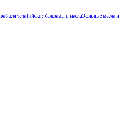
ДОЛЖИТЕЛЬНОСТЬ 120 МИНУТ
ПИТАНИЕ И УВЛАЖЕНИЕ
-комплекс “ЭКЗОТИК МАНГО” ПРОДОЛЖИТЕЛЬНОСТЬ
раб для тела
Тайские бальзамы и масла
Эфирные масла и
краб для тела