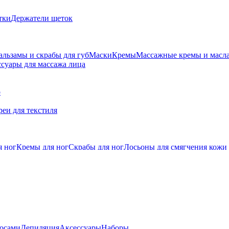
тки
Держатели щеток
альзамы и скрабы для губ
Маски
Кремы
Массажные кремы и масл
суары для массажа лица
о
еи для текстиля
я ног
Кремы для ног
Скрабы для ног
Лосьоны для смягчения кожи
лосами
Депиляция
Аксессуары
Наборы