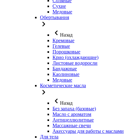
Соляные
Сухие
Медовые
Обертывания
Назад
Кремовые
Гелевые
Порошковые
Крио (охлаждающие)
Листовые водоросли
Бандажные
Каолиновые
Медовые
Косметические масла
Назад
Без запаха (базовые)
Масло с ароматом
Антицеллюлитные
Массажные свечи
Акессуары для работы с маслами
Для тела