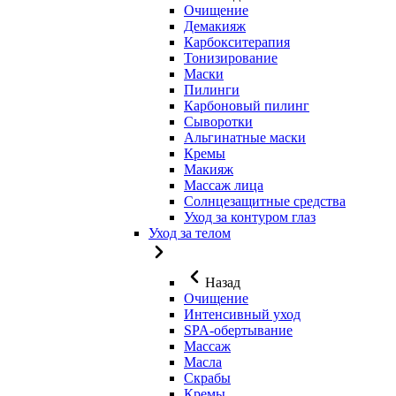
Очищение
Демакияж
Карбокситерапия
Тонизирование
Маски
Пилинги
Карбоновый пилинг
Сыворотки
Альгинатные маски
Кремы
Макияж
Массаж лица
Солнцезащитные средства
Уход за контуром глаз
Уход за телом
Назад
Очищение
Интенсивный уход
SPA-обертывание
Массаж
Масла
Скрабы
Кремы