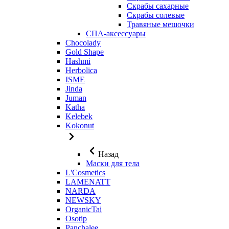
Скрабы сахарные
Скрабы солевые
Травяные мешочки
СПА-аксессуары
Chocolady
Gold Shape
Hashmi
Herbolica
ISME
Jinda
Juman
Katha
Kelebek
Kokonut
Назад
Маски для тела
L'Cosmetics
LAMENATT
NARDA
NEWSKY
OrganicTai
Osotip
Panchalee