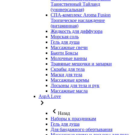
Таинственный Тайланд
(универсальная)
СПА-комплекс Aroma Fusion
Тропическое наслаждение
(витаминная)
Жидкость для диффузора
Морская соль
Гель для душа
Массажные свечи
Бьюти Боксы
Молочные ванны
Травяные мешочки и запарки
Скрабы для тела
Маски для тела
Массажные кремы
Лосьоны для тела и рук
Массажные масла
AspA Love
Назад
Наборы к праздникам
Гель для душа
Для бандажного обертывания
Массажные крема и лосьоны для тела