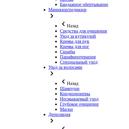
Бандажное обертывание
Маникюр/педикюр
Назад
Средства для очищения
Уход за кутикулой
Кремы для рук
Кремы для ног
Скрабы
Парафинотерапия
Специальный уход
Уход за волосами
Назад
Шампуни
Кондиционеры
Несмываемый уход
Глубокое очищение
Маски
Депиляция